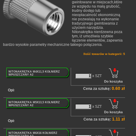
gwintowane w miejscach,które
ze względu na małą grubość,
trudny dostęp lub
nieopłacalność ekonomiczną
nie pozwalają na wykonanie
tradycyjnego gwintowania z
użyciem narzędzia.
Nitonakrętka nierdzewna poza
tym, iż umożliwia szybkie
łączenie elementów, zapewnia
bardzo wysokie parametry mechaniczne takiego połączenia.
Ilość towarów w kategorii: 5
NITONAKRĘTKA M4X11,5 KOŁNIERZ
WPUSZCZANY A2
x SZT
0.60 zł
Cena za sztukę:
Opis
NITONAKRĘTKA M5X13,5 KOŁNIERZ
WPUSZCZANY A2
x SZT
1.11 zł
Cena za sztukę:
Opis
NITONAKRĘTKA M6X16 KOŁNIERZ