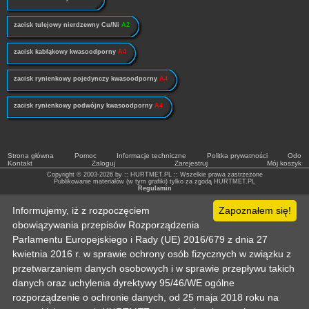
zacisk tulejowy nierdzewny Cu/Ni
A2
zacisk kabłąkowy kwasoodporny
A4
zacisk rynienkowy pojedynczy kwasoodporny
A4
zacisk rynienkowy podwójny kwasoodporny
A4
Strona główna
Pomoc
Informacje techniczne
Politka prywatności
Odo
Kontakt
Zaloguj
Zarejestruj
Mój koszyk
Copyright © 2003-2026 by :: HURTMET.PL :: Wszelkie prawa zastrzeżone
Publikowanie materiałów (w tym grafiki) tylko za zgodą HURTMET.PL
Regulamin
Informujemy, iż z rozpoczęciem
Zapoznałem się!
obowiązywania przepisów Rozporządzenia
Parlamentu Europejskiego i Rady (UE) 2016/679 z dnia 27
kwietnia 2016 r. w sprawie ochrony osób fizycznych w związku z
przetwarzaniem danych osobowych i w sprawie przepływu takich
danych oraz uchylenia dyrektywy 95/46/WE ogólne
rozporządzenie o ochronie danych, od 25 maja 2018 roku na