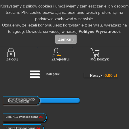
Korzystamy z plików cookies i umożliwiamy zamieszczanie ich osobom
trzecim. Pliki cookie pozwalają na poznanie twoich preferencji na
podstawie zachowań w serwisie.
Uznajemy, że jeżeli kontynuujesz korzystanie z serwisu, wyrażasz na
to zgodę. Dowiedz się więcej w naszej
Polityce Prywatności
.
Zamknij
Nie jesteś zalogowany
Zaloguj
Zarejestruj
Mój koszyk
Kategorie
0.00 zł
Koszyk:
Lina 7x19 kwasoodporna
A4
Kausza kwasoodporna
A4