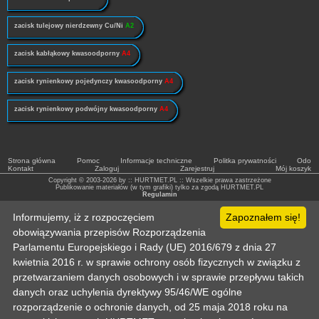
zacisk tulejowy nierdzewny Cu/Ni
A2
zacisk kabłąkowy kwasoodporny
A4
zacisk rynienkowy pojedynczy kwasoodporny
A4
zacisk rynienkowy podwójny kwasoodporny
A4
Strona główna
Pomoc
Informacje techniczne
Politka prywatności
Odo
Kontakt
Zaloguj
Zarejestruj
Mój koszyk
Copyright © 2003-2026 by :: HURTMET.PL :: Wszelkie prawa zastrzeżone
Publikowanie materiałów (w tym grafiki) tylko za zgodą HURTMET.PL
Regulamin
Informujemy, iż z rozpoczęciem
Zapoznałem się!
obowiązywania przepisów Rozporządzenia
Parlamentu Europejskiego i Rady (UE) 2016/679 z dnia 27
kwietnia 2016 r. w sprawie ochrony osób fizycznych w związku z
przetwarzaniem danych osobowych i w sprawie przepływu takich
danych oraz uchylenia dyrektywy 95/46/WE ogólne
rozporządzenie o ochronie danych, od 25 maja 2018 roku na