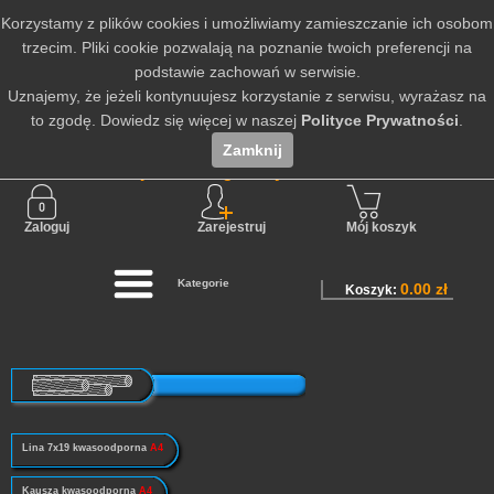
Korzystamy z plików cookies i umożliwiamy zamieszczanie ich osobom
trzecim. Pliki cookie pozwalają na poznanie twoich preferencji na
podstawie zachowań w serwisie.
Uznajemy, że jeżeli kontynuujesz korzystanie z serwisu, wyrażasz na
to zgodę. Dowiedz się więcej w naszej
Polityce Prywatności
.
Zamknij
Nie jesteś zalogowany
Zaloguj
Zarejestruj
Mój koszyk
Kategorie
0.00 zł
Koszyk:
Lina 7x19 kwasoodporna
A4
Kausza kwasoodporna
A4