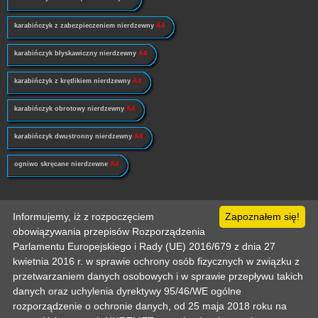
karabińczyk z zabezpieczeniem nierdzewny
A4
karabińczyk błyskawiczny nierdzewny
A4
karabińczyk z krętlikiem nierdzewny
A4
karabińczyk obrotowy nierdzewny
A4
karabińczyk dwustronny nierdzewny
A4
ogniwo skręcane nierdzewne
A4
Informujemy, iż z rozpoczęciem
Zapoznałem się!
Strona główna
Pomoc
Informacje techniczne
Politka prywatności
Odo
Kontakt
Zaloguj
Zarejestruj
Mój koszyk
obowiązywania przepisów Rozporządzenia
Copyright © 2003-2026 by :: HURTMET.PL :: Wszelkie prawa zastrzeżone
Publikowanie materiałów (w tym grafiki) tylko za zgodą HURTMET.PL
Parlamentu Europejskiego i Rady (UE) 2016/679 z dnia 27
Regulamin
kwietnia 2016 r. w sprawie ochrony osób fizycznych w związku z
przetwarzaniem danych osobowych i w sprawie przepływu takich
danych oraz uchylenia dyrektywy 95/46/WE ogólne
rozporządzenie o ochronie danych, od 25 maja 2018 roku na