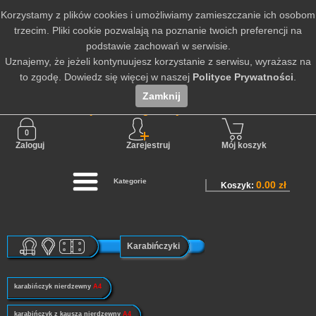
Korzystamy z plików cookies i umożliwiamy zamieszczanie ich osobom
trzecim. Pliki cookie pozwalają na poznanie twoich preferencji na
podstawie zachowań w serwisie.
Uznajemy, że jeżeli kontynuujesz korzystanie z serwisu, wyrażasz na
to zgodę. Dowiedz się więcej w naszej
Polityce Prywatności
.
Zamknij
Nie jesteś zalogowany
Zaloguj
Zarejestruj
Mój koszyk
Kategorie
0.00 zł
Koszyk:
Karabińczyki
karabińczyk nierdzewny
A4
karabińczyk z kauszą nierdzewny
A4