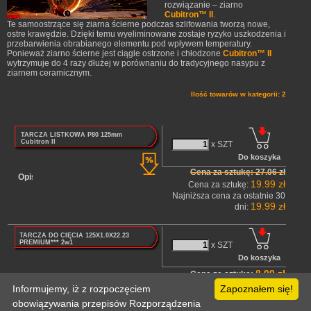
rozwiązanie – ziarno
Cubitron™ II
.
Te samoostrzące się ziarna ścierne podczas szlifowania tworzą nowe,
ostre krawędzie. Dzięki temu wyeliminowane zostaje ryzyko uszkodzenia i
przebarwienia obrabianego elementu pod wpływem temperatury.
Ponieważ ziarno ścierne jest ciągle ostrzone i chłodzone
Cubitron™ II
wytrzymuje do 4 razy dłużej w porównaniu do tradycyjnego nasypu z
ziarnem ceramicznym.
Ilość towarów w kategorii: 2
TARCZA LISTKOWA P80 125mm
Cubitron II
x SZT
Cena za sztukę: 27.06 zł
Opis
19.99 zł
Cena za sztukę:
Najniższa cena za ostatnie 30
19.99 zł
dni:
TARCZA DO CIĘCIA 125X1.0X22.23
PREMIUM*** 2w1
x SZT
8.99 zł
Cena za sztukę:
Opis
Informujemy, iż z rozpoczęciem
Zapoznałem się!
Poprzednia
1
Następna
obowiązywania przepisów Rozporządzenia