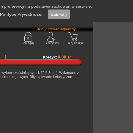
ch preferencji na podstawie zachowań w serwisie.
Polityce Prywatności
.
Zamknij
Nie jesteś zalogowany
Zaloguj
Zarejestruj
Mój koszyk
0.00 zł
Koszyk:
uchwytem sześciokątnym 1/4" [6,3mm]. Wykonane z
śrubokrętowych. Bity są twarde i elastyczne