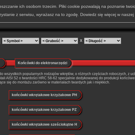
szczanie ich osobom trzecim. Pliki cookie pozwalają na poznanie twoi
zystanie z serwisu, wyrażasz na to zgodę. Dowiedz się więcej w naszej
X
Końcówki do elektronarzędzi
do wszystkich popularnych rodzajów wkrętów, o różnych częściach roboczych, z 
ali AISI S2 o twardości HRC 58-62 specjalnie dedykowanej do produkcji końcówek 
ące się do montażu zarówno w materiałach twardych jak i miękkich.
końcówki wkrętakowe krzyżakowe PH
końcówki wkrętakowe krzyżakowe PZ
końcówki wkrętakowe sześciokątne H