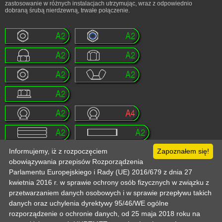
zastosowanie w różnych instalacjach utrzymując, wraz z odpowiednio
dobraną śrubą nierdzewną, trwałe połączenie.
Informujemy, iż z rozpoczęciem
Zapoznałem się!
obowiązywania przepisów Rozporządzenia
Strona główna
Pomoc
Informacje techniczne
Politka prywatności
Odo
Parlamentu Europejskiego i Rady (UE) 2016/679 z dnia 27
Kontakt
Zaloguj
Zarejestruj
Mój koszyk
kwietnia 2016 r. w sprawie ochrony osób fizycznych w związku z
Copyright © 2003-2026 by :: HURTMET.PL :: Wszelkie prawa zastrzeżone
Publikowanie materiałów (w tym grafiki) tylko za zgodą HURTMET.PL
Regulamin
przetwarzaniem danych osobowych i w sprawie przepływu takich
danych oraz uchylenia dyrektywy 95/46/WE ogólne
rozporządzenie o ochronie danych, od 25 maja 2018 roku na