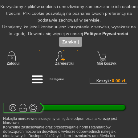
Korzystamy z plików cookies i umożliwiamy zamieszczanie ich osobom
trzecim. Pliki cookie pozwalają na poznanie twoich preferencji na
podstawie zachowań w serwisie.
Uznajemy, że jeżeli kontynuujesz korzystanie z serwisu, wyrażasz na
to zgodę. Dowiedz się więcej w naszej
Polityce Prywatności
.
Zamknij
Nie jesteś zalogowany
Zaloguj
Zarejestruj
Mój koszyk
Kategorie
0.00 zł
Koszyk:
Nakrętki nierdzewne stosujemy tam gdzie odporność na korozję jest
kluczowa.
Konkretne zastosowanie oraz przestrzeganie norm i standardów
dotyczących mocowań decyduje o wyborze odpowiednich nakrętek
nierdzewnych. Dostępność różnych form i rozmiarów umożliwia ich