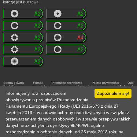
korozję jest kluczowa.
Strona główna
Pomoc
Informacje techniczne
Politka prywatności
Odo
Kontakt
Zaloguj
Zarejestruj
Mój koszyk
Copyright © 2003-2026 by :: HURTMET.PL :: Wszelkie prawa zastrzeżone
Informujemy, iż z rozpoczęciem
Zapoznałem się!
Publikowanie materiałów (w tym grafiki) tylko za zgodą HURTMET.PL
Regulamin
obowiązywania przepisów Rozporządzenia
Parlamentu Europejskiego i Rady (UE) 2016/679 z dnia 27
kwietnia 2016 r. w sprawie ochrony osób fizycznych w związku z
przetwarzaniem danych osobowych i w sprawie przepływu takich
danych oraz uchylenia dyrektywy 95/46/WE ogólne
rozporządzenie o ochronie danych, od 25 maja 2018 roku na