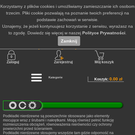
Korzystamy z plików cookies i umożliwiamy zamieszczanie ich osobom
trzecim. Pliki cookie pozwalają na poznanie twoich preferencji na
podstawie zachowań w serwisie.
Uznajemy, że jeżeli kontynuujesz korzystanie z serwisu, wyrażasz na
to zgodę. Dowiedz się więcej w naszej
Polityce Prywatności
.
Zamknij
Nie jesteś zalogowany
Zaloguj
Zarejestruj
Mój koszyk
Kategorie
0.00 zł
Koszyk:
Podkładki nierdzewne są powszechnie stosowane jako elementy
mocujące wraz z śrubami i nakrętkami. Mogą również pełnić funkcję
rozmieszczenia obciążeń, równoważenia nierówności czy ochrony
powierzchni przed ścieraniem.
Podkładki nierdzewne stosujemy wszędzie tam gdzie odporność na