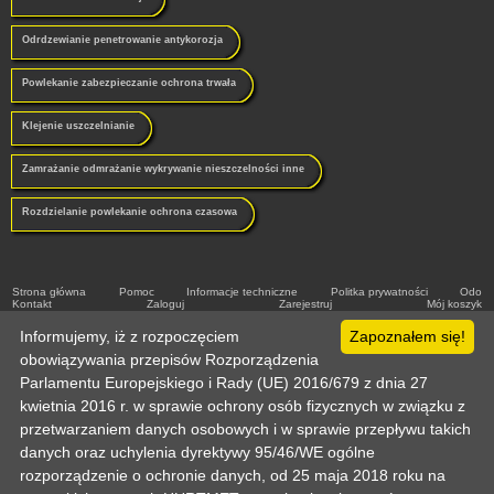
Odrdzewianie penetrowanie antykorozja
Powlekanie zabezpieczanie ochrona trwała
Klejenie uszczelnianie
Zamrażanie odmrażanie wykrywanie nieszczelności inne
Rozdzielanie powlekanie ochrona czasowa
Strona główna
Pomoc
Informacje techniczne
Politka prywatności
Odo
Kontakt
Zaloguj
Zarejestruj
Mój koszyk
Copyright © 2003-2026 by :: HURTMET.PL :: Wszelkie prawa zastrzeżone
Informujemy, iż z rozpoczęciem
Publikowanie materiałów (w tym grafiki) tylko za zgodą HURTMET.PL
Zapoznałem się!
Regulamin
obowiązywania przepisów Rozporządzenia
Parlamentu Europejskiego i Rady (UE) 2016/679 z dnia 27
kwietnia 2016 r. w sprawie ochrony osób fizycznych w związku z
przetwarzaniem danych osobowych i w sprawie przepływu takich
danych oraz uchylenia dyrektywy 95/46/WE ogólne
rozporządzenie o ochronie danych, od 25 maja 2018 roku na