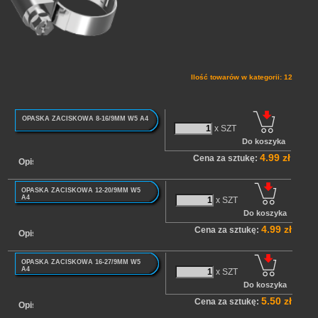
Ilość towarów w kategorii: 12
OPASKA ZACISKOWA 8-16/9MM W5 A4
x SZT
4.99 zł
Cena za sztukę:
Opis
OPASKA ZACISKOWA 12-20/9MM W5
A4
x SZT
4.99 zł
Cena za sztukę:
Opis
OPASKA ZACISKOWA 16-27/9MM W5
A4
x SZT
5.50 zł
Cena za sztukę:
Opis