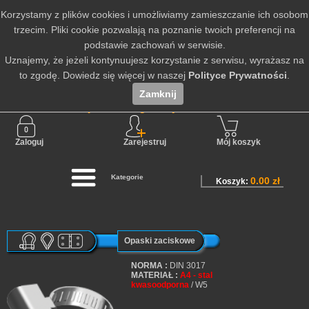
Korzystamy z plików cookies i umożliwiamy zamieszczanie ich osobom
trzecim. Pliki cookie pozwalają na poznanie twoich preferencji na
podstawie zachowań w serwisie.
Uznajemy, że jeżeli kontynuujesz korzystanie z serwisu, wyrażasz na
to zgodę. Dowiedz się więcej w naszej
Polityce Prywatności
.
Zamknij
Nie jesteś zalogowany
Zaloguj
Zarejestruj
Mój koszyk
Kategorie
0.00 zł
Koszyk:
Opaski zaciskowe
NORMA :
DIN 3017
MATERIAŁ :
A4 - stal
kwasoodporna
/ W5