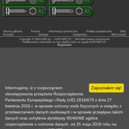
Strona główna
Pomoc
Informacje techniczne
Politka prywatności
Odo
Kontakt
Zaloguj
Zarejestruj
Mój koszyk
Copyright © 2003-2026 by :: HURTMET.PL :: Wszelkie prawa zastrzeżone
Publikowanie materiałów (w tym grafiki) tylko za zgodą HURTMET.PL
Regulamin
Informujemy, iż z rozpoczęciem
Zapoznałem się!
obowiązywania przepisów Rozporządzenia
Parlamentu Europejskiego i Rady (UE) 2016/679 z dnia 27
kwietnia 2016 r. w sprawie ochrony osób fizycznych w związku z
przetwarzaniem danych osobowych i w sprawie przepływu takich
danych oraz uchylenia dyrektywy 95/46/WE ogólne
rozporządzenie o ochronie danych, od 25 maja 2018 roku na