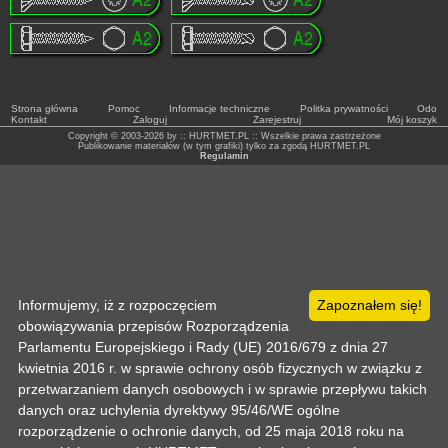
Strona główna
Pomoc
Informacje techniczne
Politka prywatności
Odo
Kontakt
Zaloguj
Zarejestruj
Mój koszyk
Copyright © 2003-2026 by :: HURTMET.PL :: Wszelkie prawa zastrzeżone
Publikowanie materiałów (w tym grafiki) tylko za zgodą HURTMET.PL
Regulamin
Informujemy, iż z rozpoczęciem
Zapoznałem się!
obowiązywania przepisów Rozporządzenia
Parlamentu Europejskiego i Rady (UE) 2016/679 z dnia 27
kwietnia 2016 r. w sprawie ochrony osób fizycznych w związku z
przetwarzaniem danych osobowych i w sprawie przepływu takich
danych oraz uchylenia dyrektywy 95/46/WE ogólne
rozporządzenie o ochronie danych, od 25 maja 2018 roku na