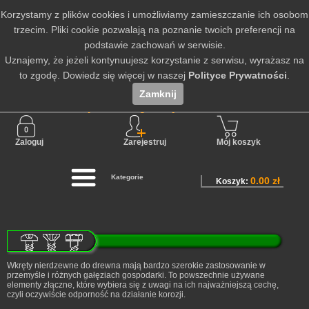
Korzystamy z plików cookies i umożliwiamy zamieszczanie ich osobom
trzecim. Pliki cookie pozwalają na poznanie twoich preferencji na
podstawie zachowań w serwisie.
Uznajemy, że jeżeli kontynuujesz korzystanie z serwisu, wyrażasz na
to zgodę. Dowiedz się więcej w naszej
Polityce Prywatności
.
Zamknij
Nie jesteś zalogowany
Zaloguj
Zarejestruj
Mój koszyk
Kategorie
0.00 zł
Koszyk:
Wkręty nierdzewne do drewna mają bardzo szerokie zastosowanie w
przemyśle i różnych gałęziach gospodarki. To powszechnie używane
elementy złączne, które wybiera się z uwagi na ich najważniejszą cechę,
czyli oczywiście odporność na działanie korozji.