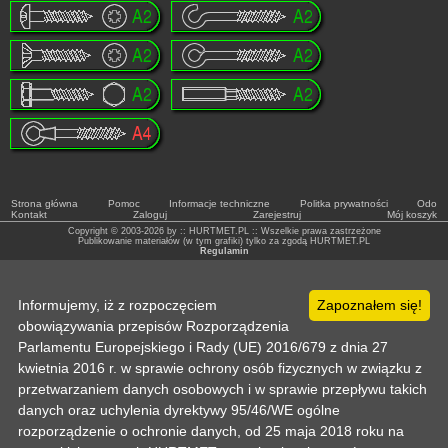
Strona główna
Pomoc
Informacje techniczne
Politka prywatności
Odo
Kontakt
Zaloguj
Zarejestruj
Mój koszyk
Copyright © 2003-2026 by :: HURTMET.PL :: Wszelkie prawa zastrzeżone
Publikowanie materiałów (w tym grafiki) tylko za zgodą HURTMET.PL
Regulamin
Informujemy, iż z rozpoczęciem
Zapoznałem się!
obowiązywania przepisów Rozporządzenia
Parlamentu Europejskiego i Rady (UE) 2016/679 z dnia 27
kwietnia 2016 r. w sprawie ochrony osób fizycznych w związku z
przetwarzaniem danych osobowych i w sprawie przepływu takich
danych oraz uchylenia dyrektywy 95/46/WE ogólne
rozporządzenie o ochronie danych, od 25 maja 2018 roku na