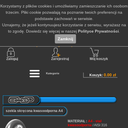
Korzystamy z plików cookies i umożliwiamy zamieszczanie ich osobom
trzecim. Pliki cookie pozwalają na poznanie twoich preferencji na
podstawie zachowań w serwisie.
Uznajemy, że jeżeli kontynuujesz korzystanie z serwisu, wyrażasz na
to zgodę. Dowiedz się więcej w naszej
Polityce Prywatności
.
Zamknij
Nie jesteś zalogowany
Zaloguj
Zarejestruj
Mój koszyk
Kategorie
0.00 zł
Koszyk:
szekla skręcona kwasoodporna A4
MATERIAŁ :
A4 - stal
kwasoodporna
/ AISI 316