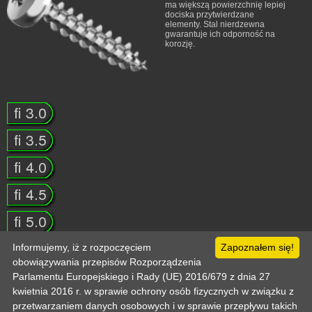
ma większą powierzchnię lepiej
dociska przytwierdzane
elementy. Stal nierdzewna
gwarantuje ich odporność na
korozję.
Informujemy, iż z rozpoczęciem
Zapoznałem się!
obowiązywania przepisów Rozporządzenia
Parlamentu Europejskiego i Rady (UE) 2016/679 z dnia 27
kwietnia 2016 r. w sprawie ochrony osób fizycznych w związku z
Strona główna
Pomoc
Informacje techniczne
Politka prywatności
Odo
przetwarzaniem danych osobowych i w sprawie przepływu takich
Kontakt
Zaloguj
Zarejestruj
Mój koszyk