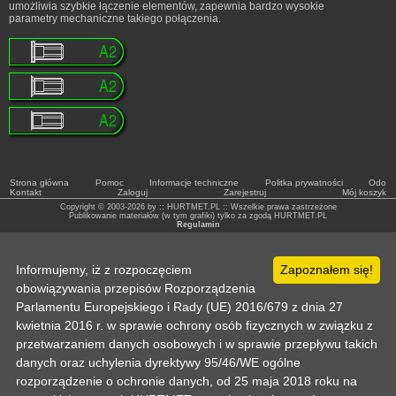
umożliwia szybkie łączenie elementów, zapewnia bardzo wysokie
parametry mechaniczne takiego połączenia.
Strona główna
Pomoc
Informacje techniczne
Politka prywatności
Odo
Kontakt
Zaloguj
Zarejestruj
Mój koszyk
Copyright © 2003-2026 by :: HURTMET.PL :: Wszelkie prawa zastrzeżone
Publikowanie materiałów (w tym grafiki) tylko za zgodą HURTMET.PL
Regulamin
Informujemy, iż z rozpoczęciem
Zapoznałem się!
obowiązywania przepisów Rozporządzenia
Parlamentu Europejskiego i Rady (UE) 2016/679 z dnia 27
kwietnia 2016 r. w sprawie ochrony osób fizycznych w związku z
przetwarzaniem danych osobowych i w sprawie przepływu takich
danych oraz uchylenia dyrektywy 95/46/WE ogólne
rozporządzenie o ochronie danych, od 25 maja 2018 roku na