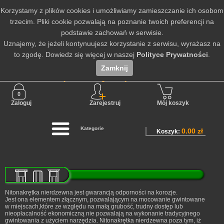
Korzystamy z plików cookies i umożliwiamy zamieszczanie ich osobom
trzecim. Pliki cookie pozwalają na poznanie twoich preferencji na
podstawie zachowań w serwisie.
Uznajemy, że jeżeli kontynuujesz korzystanie z serwisu, wyrażasz na
to zgodę. Dowiedz się więcej w naszej
Polityce Prywatności
.
Zamknij
Nie jesteś zalogowany
Zaloguj
Zarejestruj
Mój koszyk
Kategorie
0.00 zł
Koszyk:
Nitonakrętka nierdzewna jest gwarancją odporności na korozje.
Jest ona elementem złącznym, pozwalającym na mocowanie gwintowane
w miejscach,które ze względu na małą grubość, trudny dostęp lub
nieopłacalność ekonomiczną nie pozwalają na wykonanie tradycyjnego
gwintowania z użyciem narzędzia. Nitonakrętka nierdzewna poza tym, iż