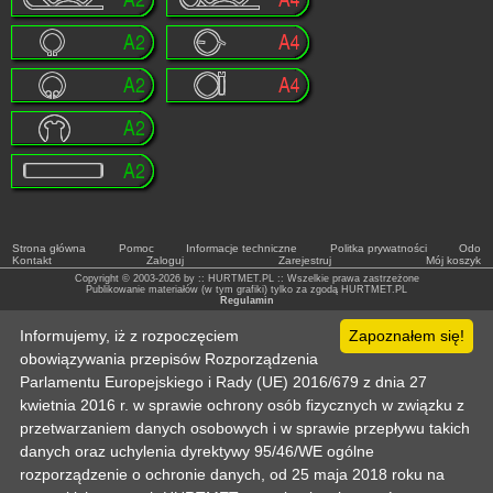
Strona główna
Pomoc
Informacje techniczne
Politka prywatności
Odo
Kontakt
Zaloguj
Zarejestruj
Mój koszyk
Copyright © 2003-2026 by :: HURTMET.PL :: Wszelkie prawa zastrzeżone
Publikowanie materiałów (w tym grafiki) tylko za zgodą HURTMET.PL
Regulamin
Informujemy, iż z rozpoczęciem
Zapoznałem się!
obowiązywania przepisów Rozporządzenia
Parlamentu Europejskiego i Rady (UE) 2016/679 z dnia 27
kwietnia 2016 r. w sprawie ochrony osób fizycznych w związku z
przetwarzaniem danych osobowych i w sprawie przepływu takich
danych oraz uchylenia dyrektywy 95/46/WE ogólne
rozporządzenie o ochronie danych, od 25 maja 2018 roku na