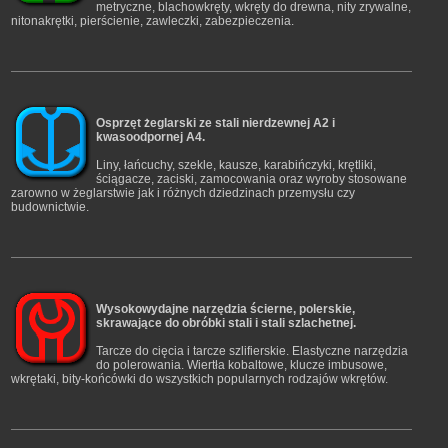
metryczne, blachowkręty, wkręty do drewna, nity zrywalne,
nitonakrętki, pierścienie, zawleczki, zabezpieczenia.
Osprzęt żeglarski ze stali nierdzewnej A2 i
kwasoodpornej A4.
Liny, łańcuchy, szekle, kausze, karabińczyki, krętliki,
ściągacze, zaciski, zamocowania oraz wyroby stosowane
zarowno w żeglarstwie jak i różnych dziedzinach przemysłu czy
budownictwie.
Wysokowydajne narzędzia ścierne, polerskie,
skrawające do obróbki stali i stali szlachetnej.
Tarcze do cięcia i tarcze szlifierskie. Elastyczne narzędzia
do polerowania. Wiertła kobaltowe, klucze imbusowe,
wkrętaki, bity-końcówki do wszystkich popularnych rodzajów wkrętów.