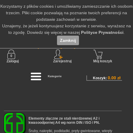
Korzystamy z plików cookies i umożliwiamy zamieszczanie ich osobom
trzecim. Pliki cookie pozwalają na poznanie twoich preferencji na
podstawie zachowań w serwisie.
Uznajemy, że jeżeli kontynuujesz korzystanie z serwisu, wyrażasz na
to zgodę. Dowiedz się więcej w naszej
Polityce Prywatności
.
Zamknij
Nie jesteś zalogowany
Zaloguj
Zarejestruj
Mój koszyk
Kategorie
0.00 zł
Koszyk:
Elementy złączne ze stali nierdzewnej A2 i
kwasoodpornej A4 wg norm DIN / ISO / PN.
Śruby, nakrętki, podkładki, pręty gwintowane, wkręty