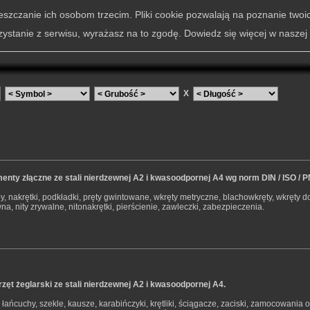
szczanie ich osobom trzecim. Pliki cookie pozwalają na poznanie twoi
zystanie z serwisu, wyrażasz na to zgodę. Dowiedz się więcej w naszej
X
enty złączne ze stali nierdzewnej A2 i kwasoodpornej A4 wg norm DIN / ISO / P
y, nakrętki, podkładki, pręty gwintowane, wkręty metryczne, blachowkręty, wkręty d
na, nity zrywalne, nitonakrętki, pierścienie, zawleczki, zabezpieczenia.
zęt żeglarski ze stali nierdzewnej A2 i kwasoodpornej A4.
, łańcuchy, szekle, kausze, karabińczyki, krętliki, ściągacze, zaciski, zamocowania 