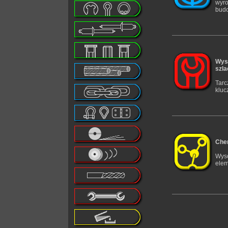
wyro
budo
Wyso
szla
Tarc
kluc
Chem
Wyso
elem