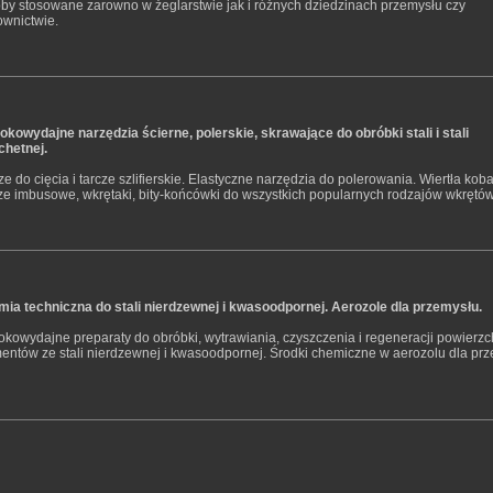
by stosowane zarowno w żeglarstwie jak i różnych dziedzinach przemysłu czy
wnictwie.
kowydajne narzędzia ścierne, polerskie, skrawające do obróbki stali i stali
chetnej.
ze do cięcia i tarcze szlifierskie. Elastyczne narzędzia do polerowania. Wiertła kob
ze imbusowe, wkrętaki, bity-końcówki do wszystkich popularnych rodzajów wkrętów
ia techniczna do stali nierdzewnej i kwasoodpornej. Aerozole dla przemysłu.
kowydajne preparaty do obróbki, wytrawiania, czyszczenia i regeneracji powierzc
entów ze stali nierdzewnej i kwasoodpornej. Środki chemiczne w aerozolu dla prz