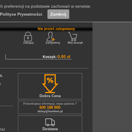
ch preferencji na podstawie zachowań w serwisie.
Polityce Prywatności
.
Zamknij
Nie jesteś zalogowany
Zaloguj
Zarejestruj
Mój koszyk
0.00 zł
Koszyk:
N.
o
Dobra Cena
Potrzebujesz informacji, masz pytania ?
600 188 800
sklep@hurtmet.pl
Dostawa
oraz