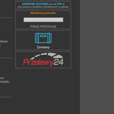
DARMOWA DOSTAWA już od 299 zł
(nie dotyczy środków chemicznych w płynie)
Monitoring przesyłki
POKAŻ PRZESYŁKĘ
altowe,
.
Zestawy
hni
emysłu.