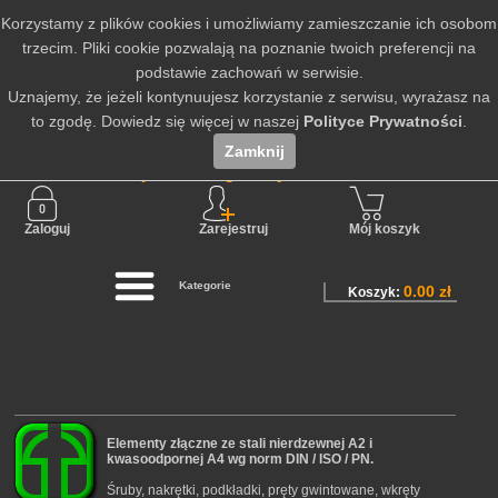
Korzystamy z plików cookies i umożliwiamy zamieszczanie ich osobom
trzecim. Pliki cookie pozwalają na poznanie twoich preferencji na
podstawie zachowań w serwisie.
Uznajemy, że jeżeli kontynuujesz korzystanie z serwisu, wyrażasz na
to zgodę. Dowiedz się więcej w naszej
Polityce Prywatności
.
Zamknij
Nie jesteś zalogowany
Zaloguj
Zarejestruj
Mój koszyk
Kategorie
0.00 zł
Koszyk:
Elementy złączne ze stali nierdzewnej A2 i
kwasoodpornej A4 wg norm DIN / ISO / PN.
Śruby, nakrętki, podkładki, pręty gwintowane, wkręty