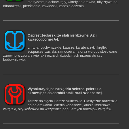
metryczne, blachowkręty, wkręty do drewna, nity zrywalne,
nitonakrętki, pierścienie, zawleczki, zabezpieczenia.
Osprzęt żeglarski ze stali nierdzewnej A2 i
kwasoodpornej A4.
Liny, łańcuchy, szekle, kausze, karabińczyki, krętliki,
ściągacze, zaciski, zamocowania oraz wyroby stosowane
zarowno w żeglarstwie jak i różnych dziedzinach przemysłu czy
budownictwie.
Wysokowydajne narzędzia ścierne, polerskie,
skrawające do obróbki stali i stali szlachetnej.
Tarcze do cięcia i tarcze szlifierskie. Elastyczne narzędzia
do polerowania. Wiertła kobaltowe, klucze imbusowe,
wkrętaki, bity-końcówki do wszystkich popularnych rodzajów wkrętów.