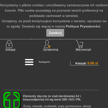
Korzystamy z plików cookies i umożliwiamy zamieszczanie ich osobom
trzecim. Pliki cookie pozwalają na poznanie twoich preferencji na
podstawie zachowań w serwisie.
Uznajemy, że jeżeli kontynuujesz korzystanie z serwisu, wyrażasz na
to zgodę. Dowiedz się więcej w naszej
Polityce Prywatności
.
Zamknij
Nie jesteś zalogowany
Zaloguj
Zarejestruj
Mój koszyk
Kategorie
0.00 zł
Koszyk:
Elementy złączne ze stali nierdzewnej A2 i
kwasoodpornej A4 wg norm DIN / ISO / PN.
Śruby, nakrętki, podkładki, pręty gwintowane, wkręty