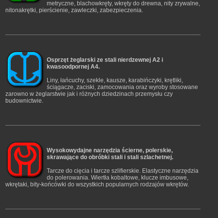
metryczne, blachowkręty, wkręty do drewna, nity zrywalne,
nitonakrętki, pierścienie, zawleczki, zabezpieczenia.
Osprzęt żeglarski ze stali nierdzewnej A2 i
kwasoodpornej A4.
Liny, łańcuchy, szekle, kausze, karabińczyki, krętliki,
ściągacze, zaciski, zamocowania oraz wyroby stosowane
zarowno w żeglarstwie jak i różnych dziedzinach przemysłu czy
budownictwie.
Wysokowydajne narzędzia ścierne, polerskie,
skrawające do obróbki stali i stali szlachetnej.
Tarcze do cięcia i tarcze szlifierskie. Elastyczne narzędzia
do polerowania. Wiertła kobaltowe, klucze imbusowe,
wkrętaki, bity-końcówki do wszystkich popularnych rodzajów wkrętów.