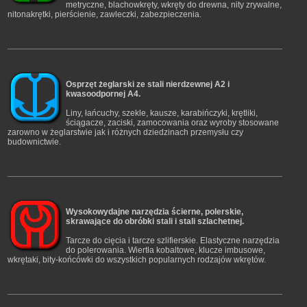
metryczne, blachowkręty, wkręty do drewna, nity zrywalne,
nitonakrętki, pierścienie, zawleczki, zabezpieczenia.
Osprzęt żeglarski ze stali nierdzewnej A2 i
kwasoodpornej A4.
Liny, łańcuchy, szekle, kausze, karabińczyki, krętliki,
ściągacze, zaciski, zamocowania oraz wyroby stosowane
zarowno w żeglarstwie jak i różnych dziedzinach przemysłu czy
budownictwie.
Wysokowydajne narzędzia ścierne, polerskie,
skrawające do obróbki stali i stali szlachetnej.
Tarcze do cięcia i tarcze szlifierskie. Elastyczne narzędzia
do polerowania. Wiertła kobaltowe, klucze imbusowe,
wkrętaki, bity-końcówki do wszystkich popularnych rodzajów wkrętów.