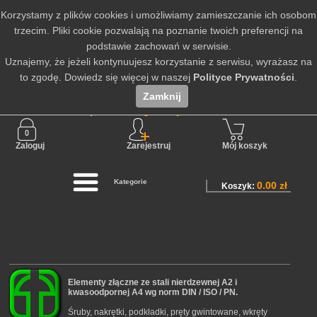
Korzystamy z plików cookies i umożliwiamy zamieszczanie ich osobom
trzecim. Pliki cookie pozwalają na poznanie twoich preferencji na
podstawie zachowań w serwisie.
Uznajemy, że jeżeli kontynuujesz korzystanie z serwisu, wyrażasz na
to zgodę. Dowiedz się więcej w naszej
Polityce Prywatności
.
Zamknij
Nie jesteś zalogowany
Zaloguj
Zarejestruj
Mój koszyk
Kategorie
0.00 zł
Koszyk:
Elementy złączne ze stali nierdzewnej A2 i
kwasoodpornej A4 wg norm DIN / ISO / PN.
Śruby, nakrętki, podkładki, pręty gwintowane, wkręty