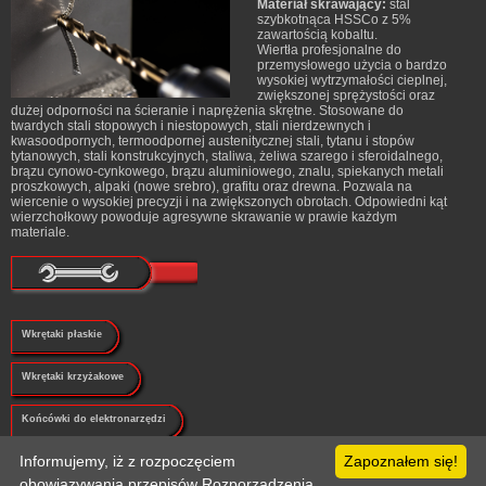
Materiał skrawający:
stal
szybkotnąca HSSCo z 5%
zawartością kobaltu.
Wiertła profesjonalne do
przemysłowego użycia o bardzo
wysokiej wytrzymałości cieplnej,
zwiększonej sprężystości oraz
dużej odporności na ścieranie i naprężenia skrętne. Stosowane do
twardych stali stopowych i niestopowych, stali nierdzewnych i
kwasoodpornych, termoodpornej austenitycznej stali, tytanu i stopów
tytanowych, stali konstrukcyjnych, staliwa, żeliwa szarego i sferoidalnego,
brązu cynowo-cynkowego, brązu aluminiowego, znalu, spiekanych metali
proszkowych, alpaki (nowe srebro), grafitu oraz drewna. Pozwala na
wiercenie o wysokiej precyzji i na zwiększonych obrotach. Odpowiedni kąt
wierzchołkowy powoduje agresywne skrawanie w prawie każdym
materiale.
Wkrętaki płaskie
Wkrętaki krzyżakowe
Końcówki do elektronarzędzi
Informujemy, iż z rozpoczęciem
Zapoznałem się!
Klucze
obowiązywania przepisów Rozporządzenia