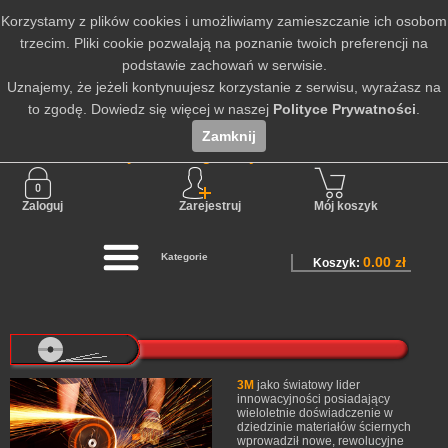
Korzystamy z plików cookies i umożliwiamy zamieszczanie ich osobom
trzecim. Pliki cookie pozwalają na poznanie twoich preferencji na
podstawie zachowań w serwisie.
Uznajemy, że jeżeli kontynuujesz korzystanie z serwisu, wyrażasz na
to zgodę. Dowiedz się więcej w naszej
Polityce Prywatności
.
Zamknij
Nie jesteś zalogowany
Zaloguj
Zarejestruj
Mój koszyk
Kategorie
0.00 zł
Koszyk:
3M
jako światowy lider
innowacyjności posiadający
wieloletnie doświadczenie w
dziedzinie materiałów ściernych
wprowadził nowe, rewolucyjne