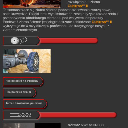
rozwiązanie – ziarno
Cubitron™ II
.
Te samoostrzące się ziarna ścierne podczas szlifowania tworzą nowe,
ostre krawędzie. Dzięki temu wyeliminowane zostaje ryzyko uszkodzenia i
przebarwienia obrabianego elementu pod wpływem temperatury.
Ponieważ ziarno ścierne jest ciągle ostrzone i chłodzone
Cubitron™ II
wytrzymuje do 4 razy dłużej w porównaniu do tradycyjnego nasypu z
ziarnem ceramicznym.
Filc polerski na trzpieniu
Filc polerski arkusz
Tarcze bawełniane polerskie
Norma:
NWKa/DIN338