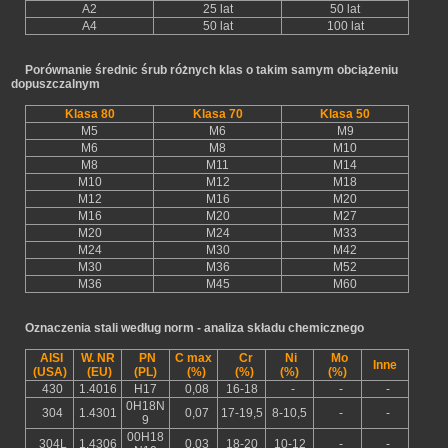
A2
25 lat
50 lat
A4
50 lat
100 lat
Porównanie średnic śrub różnych klas o takim samym obciążeniu
dopuszczalnym
Klasa 80
Klasa 70
Klasa 50
M5
M6
M9
M6
M8
M10
M8
M11
M14
M10
M12
M18
M12
M16
M20
M16
M20
M27
M20
M24
M33
M24
M30
M42
M30
M36
M52
M36
M45
M60
Oznaczenia stali według norm - analiza składu chemicznego
AISI
W. NR
PN
C max
Cr
Ni
Mo
Inne
(USA)
(EU)
(PL)
(%)
(%)
(%)
(%)
430
1.4016
H17
0,08
16-18
-
-
-
0H18N
304
1.4301
0,07
17-19,5
8-10,5
-
-
9
00H18
304L
1.4306
0,03
18-20
10-12
-
-