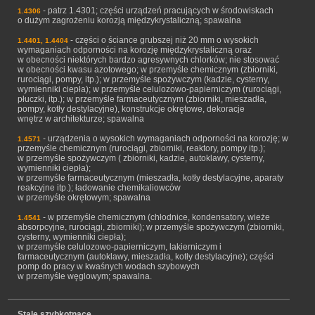
- patrz 1.4301; części urządzeń pracujących w środowiskach
1.4306
o dużym zagrożeniu korozją międzykrystaliczną; spawalna
- części o ściance grubszej niż 20 mm o wysokich
1.4401, 1.4404
wymaganiach odporności na korozję międzykrystaliczną oraz
w obecności niektórych bardzo agresywnych chlorków; nie stosować
w obecności kwasu azotowego; w przemyśle chemicznym (zbiorniki,
rurociągi, pompy, itp.); w przemyśle spożywczym (kadzie, cysterny,
wymienniki ciepła); w przemyśle celulozowo-papierniczym (rurociągi,
płuczki, itp.); w przemyśle farmaceutycznym (zbiorniki, mieszadła,
pompy, kotły destylacyjne), konstrukcje okrętowe, dekoracje
wnętrz w architekturze; spawalna
- urządzenia o wysokich wymaganiach odporności na korozję; w
1.4571
przemyśle chemicznym (rurociągi, zbiorniki, reaktory, pompy itp.);
w przemyśle spożywczym ( zbiorniki, kadzie, autoklawy, cysterny,
wymienniki ciepła);
w przemyśle farmaceutycznym (mieszadła, kotły destylacyjne, aparaty
reakcyjne itp.); ładowanie chemikaliowców
w przemyśle okrętowym; spawalna
- w przemyśle chemicznym (chłodnice, kondensatory, wieże
1.4541
absorpcyjne, rurociągi, zbiorniki); w przemyśle spożywczym (zbiorniki,
cysterny, wymienniki ciepła);
w przemyśle celulozowo-papierniczym, lakierniczym i
farmaceutycznym (autoklawy, mieszadła, kotły destylacyjne); części
pomp do pracy w kwaśnych wodach szybowych
w przemyśle węglowym; spawalna.
Stale szybkotnące