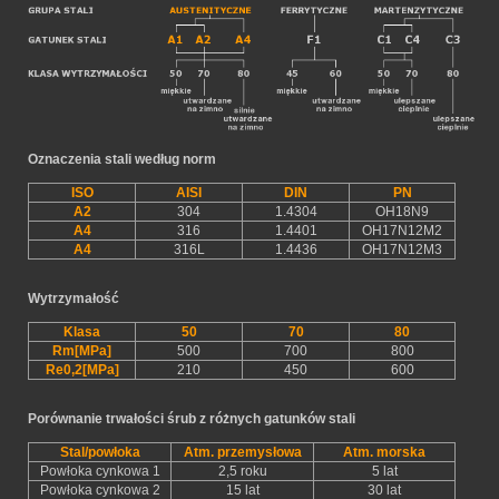
Oznaczenia stali według norm
ISO
AISI
DIN
PN
A2
304
1.4304
OH18N9
A4
316
1.4401
OH17N12M2
A4
316L
1.4436
OH17N12M3
Wytrzymałość
Klasa
50
70
80
Rm[MPa]
500
700
800
Re0,2[MPa]
210
450
600
Porównanie trwałości śrub z różnych gatunków stali
Stal/powłoka
Atm. przemysłowa
Atm. morska
Powłoka cynkowa 1
2,5 roku
5 lat
Powłoka cynkowa 2
15 lat
30 lat