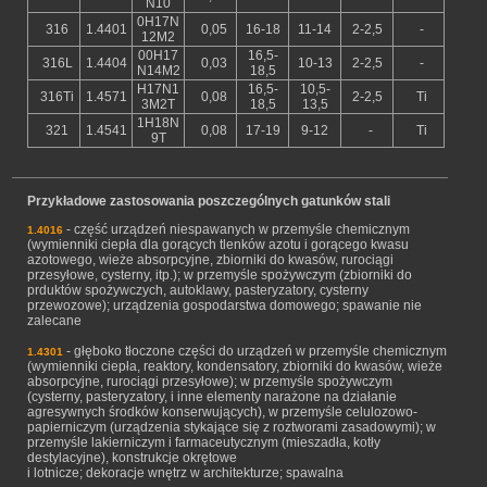
N10
0H17N
316
1.4401
0,05
16-18
11-14
2-2,5
-
12M2
00H17
16,5-
316L
1.4404
0,03
10-13
2-2,5
-
N14M2
18,5
H17N1
16,5-
10,5-
316Ti
1.4571
0,08
2-2,5
Ti
3M2T
18,5
13,5
1H18N
321
1.4541
0,08
17-19
9-12
-
Ti
9T
Przykładowe zastosowania poszczególnych gatunków stali
- część urządzeń niespawanych w przemyśle chemicznym
1.4016
(wymienniki ciepła dla gorących tlenków azotu i gorącego kwasu
azotowego, wieże absorpcyjne, zbiorniki do kwasów, rurociągi
przesyłowe, cysterny, itp.); w przemyśle spożywczym (zbiorniki do
prduktów spożywczych, autoklawy, pasteryzatory, cysterny
przewozowe); urządzenia gospodarstwa domowego; spawanie nie
zalecane
- głęboko tłoczone części do urządzeń w przemyśle chemicznym
1.4301
(wymienniki ciepła, reaktory, kondensatory, zbiorniki do kwasów, wieże
absorpcyjne, rurociągi przesyłowe); w przemyśle spożywczym
(cysterny, pasteryzatory, i inne elementy narażone na działanie
agresywnych środków konserwujących), w przemyśle celulozowo-
papierniczym (urządzenia stykające się z roztworami zasadowymi); w
przemyśle lakierniczym i farmaceutycznym (mieszadła, kotły
destylacyjne), konstrukcje okrętowe
i lotnicze; dekoracje wnętrz w architekturze; spawalna