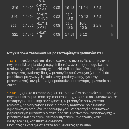
N10
0H17N
316
1.4401
0,05
16-18
11-14
2-2,5
-
12M2
00H17
16,5-
316L
1.4404
0,03
10-13
2-2,5
-
N14M2
18,5
H17N1
16,5-
10,5-
316Ti
1.4571
0,08
2-2,5
Ti
3M2T
18,5
13,5
1H18N
321
1.4541
0,08
17-19
9-12
-
Ti
9T
Przykładowe zastosowania poszczególnych gatunków stali
- część urządzeń niespawanych w przemyśle chemicznym
1.4016
(wymienniki ciepła dla gorących tlenków azotu i gorącego kwasu
azotowego, wieże absorpcyjne, zbiorniki do kwasów, rurociągi
przesyłowe, cysterny, itp.); w przemyśle spożywczym (zbiorniki do
prduktów spożywczych, autoklawy, pasteryzatory, cysterny
przewozowe); urządzenia gospodarstwa domowego; spawanie nie
zalecane
- głęboko tłoczone części do urządzeń w przemyśle chemicznym
1.4301
(wymienniki ciepła, reaktory, kondensatory, zbiorniki do kwasów, wieże
absorpcyjne, rurociągi przesyłowe); w przemyśle spożywczym
(cysterny, pasteryzatory, i inne elementy narażone na działanie
agresywnych środków konserwujących), w przemyśle celulozowo-
papierniczym (urządzenia stykające się z roztworami zasadowymi); w
przemyśle lakierniczym i farmaceutycznym (mieszadła, kotły
destylacyjne), konstrukcje okrętowe
i lotnicze; dekoracje wnętrz w architekturze; spawalna