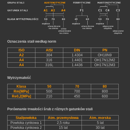
Oznaczenia stali według norm
ISO
AISI
DIN
PN
A2
304
1.4304
OH18N9
A4
316
1.4401
OH17N12M2
A4
316L
1.4436
OH17N12M3
Wytrzymałość
Klasa
50
70
80
Rm[MPa]
500
700
800
Re0,2[MPa]
210
450
600
Porównanie trwałości śrub z różnych gatunków stali
Stal/powłoka
Atm. przemysłowa
Atm. morska
Powłoka cynkowa 1
2,5 roku
5 lat
Powłoka cynkowa 2
15 lat
30 lat