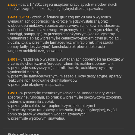
- patrz 1.4301; części urządzeń pracujących w środowiskach
1.4306
o dużym zagrożeniu korozją międzykrystaliczną; spawalna
- części o ściance grubszej niż 20 mm o wysokich
1.4401, 1.4404
wymaganiach odporności na korozję międzykrystaliczną oraz
w obecności niektórych bardzo agresywnych chlorków; nie stosować
w obecności kwasu azotowego; w przemyśle chemicznym (zbiorniki,
rurociągi, pompy, itp.); w przemyśle spożywczym (kadzie, cysterny,
wymienniki ciepła); w przemyśle celulozowo-papierniczym (rurociągi,
płuczki, itp.); w przemyśle farmaceutycznym (zbiorniki, mieszadła,
pompy, kotły destylacyjne), konstrukcje okrętowe, dekoracje
wnętrz w architekturze; spawalna
- urządzenia o wysokich wymaganiach odporności na korozję; w
1.4571
przemyśle chemicznym (rurociągi, zbiorniki, reaktory, pompy itp.);
w przemyśle spożywczym ( zbiorniki, kadzie, autoklawy, cysterny,
wymienniki ciepła);
w przemyśle farmaceutycznym (mieszadła, kotły destylacyjne, aparaty
reakcyjne itp.); ładowanie chemikaliowców
w przemyśle okrętowym; spawalna
- w przemyśle chemicznym (chłodnice, kondensatory, wieże
1.4541
absorpcyjne, rurociągi, zbiorniki); w przemyśle spożywczym (zbiorniki,
cysterny, wymienniki ciepła);
w przemyśle celulozowo-papierniczym, lakierniczym i
farmaceutycznym (autoklawy, mieszadła, kotły destylacyjne); części
pomp do pracy w kwaśnych wodach szybowych
w przemyśle węglowym; spawalna.
Stale szybkotnące