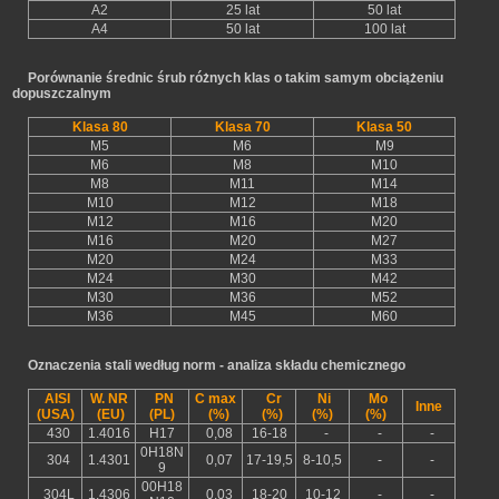
A2
25 lat
50 lat
A4
50 lat
100 lat
Porównanie średnic śrub różnych klas o takim samym obciążeniu
dopuszczalnym
Klasa 80
Klasa 70
Klasa 50
M5
M6
M9
M6
M8
M10
M8
M11
M14
M10
M12
M18
M12
M16
M20
M16
M20
M27
M20
M24
M33
M24
M30
M42
M30
M36
M52
M36
M45
M60
Oznaczenia stali według norm - analiza składu chemicznego
AISI
W. NR
PN
C max
Cr
Ni
Mo
Inne
(USA)
(EU)
(PL)
(%)
(%)
(%)
(%)
430
1.4016
H17
0,08
16-18
-
-
-
0H18N
304
1.4301
0,07
17-19,5
8-10,5
-
-
9
00H18
304L
1.4306
0,03
18-20
10-12
-
-