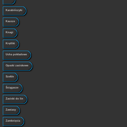
Karabińczyki
Kausze
Knagi
Krętliki
Ucha pokładowe
Opaski zaciskowe
Szekle
Ściągacze
Zaciski do lin
Zawiasy
Zamknięcia