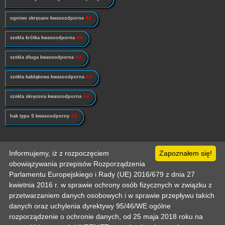
ogniwo skręcane kwasoodporne
A4
szekla krótka kwasoodporna
A4
szekla długa kwasoodporna
A4
szekla kabłąkowa kwasoodporna
A4
szekla skręcona kwasoodporna
A4
hak typu S kwasoodporny
A4
Informujemy, iż z rozpoczęciem
Zapoznałem się!
Strona główna
Pomoc
Informacje techniczne
Politka prywatności
Odo
Kontakt
Zaloguj
Zarejestruj
Mój koszyk
obowiązywania przepisów Rozporządzenia
Copyright © 2003-2026 by :: HURTMET.PL :: Wszelkie prawa zastrzeżone
Publikowanie materiałów (w tym grafiki) tylko za zgodą HURTMET.PL
Parlamentu Europejskiego i Rady (UE) 2016/679 z dnia 27
Regulamin
kwietnia 2016 r. w sprawie ochrony osób fizycznych w związku z
przetwarzaniem danych osobowych i w sprawie przepływu takich
danych oraz uchylenia dyrektywy 95/46/WE ogólne
rozporządzenie o ochronie danych, od 25 maja 2018 roku na