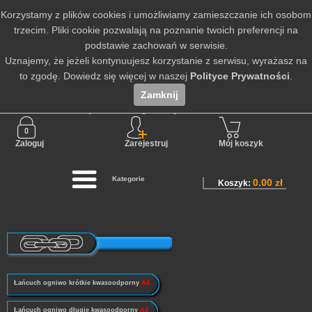
Korzystamy z plików cookies i umożliwiamy zamieszczanie ich osobom
trzecim. Pliki cookie pozwalają na poznanie twoich preferencji na
podstawie zachowań w serwisie.
Uznajemy, że jeżeli kontynuujesz korzystanie z serwisu, wyrażasz na
to zgodę. Dowiedz się więcej w naszej
Polityce Prywatności
.
Zamknij
Nie jesteś zalogowany
Zaloguj
Zarejestruj
Mój koszyk
Kategorie
0.00 zł
Koszyk:
Łańcuch ogniwo krótkie kwasoodporny
A4
Łańcuch ogniwo długie kwasoodporny
A4