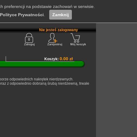
ch preferencji na podstawie zachowań w serwisie.
Polityce Prywatności
.
Zamknij
Nie jesteś zalogowany
Zaloguj
Zarejestruj
Mój koszyk
0.00 zł
Koszyk:
borze odpowiednich nakrętek nierdzewnych.
 wraz z odpowiednio dobraną śrubą nierdzewną, trwałe