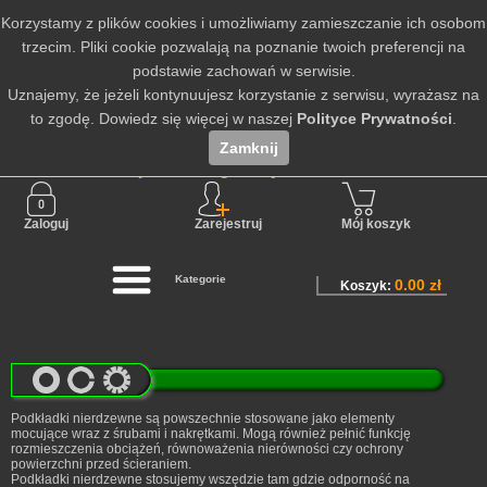
Korzystamy z plików cookies i umożliwiamy zamieszczanie ich osobom
trzecim. Pliki cookie pozwalają na poznanie twoich preferencji na
podstawie zachowań w serwisie.
Uznajemy, że jeżeli kontynuujesz korzystanie z serwisu, wyrażasz na
to zgodę. Dowiedz się więcej w naszej
Polityce Prywatności
.
Zamknij
Nie jesteś zalogowany
Zaloguj
Zarejestruj
Mój koszyk
Kategorie
0.00 zł
Koszyk:
Podkładki nierdzewne są powszechnie stosowane jako elementy
mocujące wraz z śrubami i nakrętkami. Mogą również pełnić funkcję
rozmieszczenia obciążeń, równoważenia nierówności czy ochrony
powierzchni przed ścieraniem.
Podkładki nierdzewne stosujemy wszędzie tam gdzie odporność na