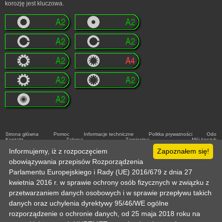
korozję jest kluczowa.
Strona główna
Pomoc
Informacje techniczne
Politka prywatności
Odo
Kontakt
Zaloguj
Zarejestruj
Mój koszyk
Copyright © 2003-2026 by :: HURTMET.PL :: Wszelkie prawa zastrzeżone
Informujemy, iż z rozpoczęciem
Zapoznałem się!
Publikowanie materiałów (w tym grafiki) tylko za zgodą HURTMET.PL
Regulamin
obowiązywania przepisów Rozporządzenia
Parlamentu Europejskiego i Rady (UE) 2016/679 z dnia 27
kwietnia 2016 r. w sprawie ochrony osób fizycznych w związku z
przetwarzaniem danych osobowych i w sprawie przepływu takich
danych oraz uchylenia dyrektywy 95/46/WE ogólne
rozporządzenie o ochronie danych, od 25 maja 2018 roku na