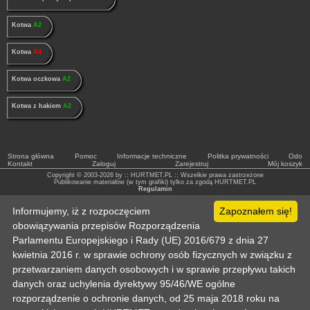
Kotwa
A2
Kotwa
A4
Kotwa oczkowa
A2
Kotwa z hakiem
A2
Strona główna
Pomoc
Informacje techniczne
Politka prywatności
Odo
Kontakt
Zaloguj
Zarejestruj
Mój koszyk
Copyright © 2003-2026 by :: HURTMET.PL :: Wszelkie prawa zastrzeżone
Publikowanie materiałów (w tym grafiki) tylko za zgodą HURTMET.PL
Regulamin
Informujemy, iż z rozpoczęciem
Zapoznałem się!
obowiązywania przepisów Rozporządzenia
Parlamentu Europejskiego i Rady (UE) 2016/679 z dnia 27
kwietnia 2016 r. w sprawie ochrony osób fizycznych w związku z
przetwarzaniem danych osobowych i w sprawie przepływu takich
danych oraz uchylenia dyrektywy 95/46/WE ogólne
rozporządzenie o ochronie danych, od 25 maja 2018 roku na