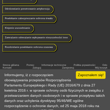
Odrdzewianie penetrowanie antykorozja
Powlekanie zabezpieczanie ochrona trwała
Klejenie uszczelnianie
Zamrażanie odmrażanie wykrywanie nieszczelności inne
Rozdzielanie powlekanie ochrona czasowa
Strona główna
Pomoc
Informacje techniczne
Politka prywatności
Odo
Kontakt
Zaloguj
Zarejestruj
Mój koszyk
Copyright © 2003-2026 by :: HURTMET.PL :: Wszelkie prawa zastrzeżone
Informujemy, iż z rozpoczęciem
Publikowanie materiałów (w tym grafiki) tylko za zgodą HURTMET.PL
Zapoznałem się!
Regulamin
obowiązywania przepisów Rozporządzenia
Parlamentu Europejskiego i Rady (UE) 2016/679 z dnia 27
kwietnia 2016 r. w sprawie ochrony osób fizycznych w związku z
przetwarzaniem danych osobowych i w sprawie przepływu takich
danych oraz uchylenia dyrektywy 95/46/WE ogólne
rozporządzenie o ochronie danych, od 25 maja 2018 roku na