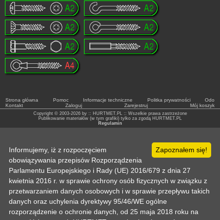
Strona główna
Pomoc
Informacje techniczne
Politka prywatności
Odo
Kontakt
Zaloguj
Zarejestruj
Mój koszyk
Copyright © 2003-2026 by :: HURTMET.PL :: Wszelkie prawa zastrzeżone
Publikowanie materiałów (w tym grafiki) tylko za zgodą HURTMET.PL
Regulamin
Informujemy, iż z rozpoczęciem
Zapoznałem się!
obowiązywania przepisów Rozporządzenia
Parlamentu Europejskiego i Rady (UE) 2016/679 z dnia 27
kwietnia 2016 r. w sprawie ochrony osób fizycznych w związku z
przetwarzaniem danych osobowych i w sprawie przepływu takich
danych oraz uchylenia dyrektywy 95/46/WE ogólne
rozporządzenie o ochronie danych, od 25 maja 2018 roku na