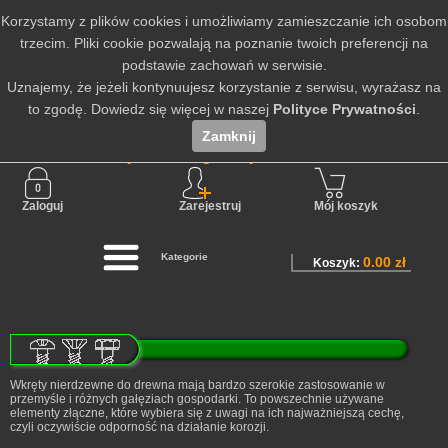
Korzystamy z plików cookies i umożliwiamy zamieszczanie ich osobom
trzecim. Pliki cookie pozwalają na poznanie twoich preferencji na
podstawie zachowań w serwisie.
Uznajemy, że jeżeli kontynuujesz korzystanie z serwisu, wyrażasz na
to zgodę. Dowiedz się więcej w naszej
Polityce Prywatności
.
Zamknij
Nie jesteś zalogowany
Zaloguj
Zarejestruj
Mój koszyk
Kategorie
0.00 zł
Koszyk:
Wkręty nierdzewne do drewna mają bardzo szerokie zastosowanie w
przemyśle i różnych gałęziach gospodarki. To powszechnie używane
elementy złączne, które wybiera się z uwagi na ich najważniejszą cechę,
czyli oczywiście odporność na działanie korozji.