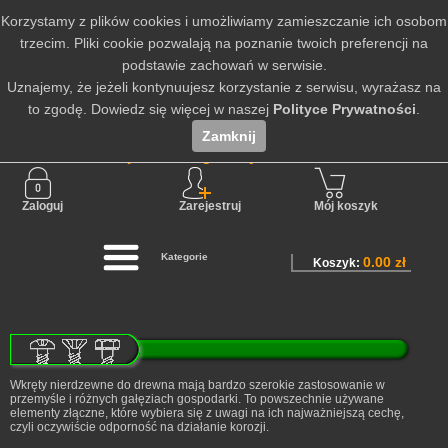
Korzystamy z plików cookies i umożliwiamy zamieszczanie ich osobom
trzecim. Pliki cookie pozwalają na poznanie twoich preferencji na
podstawie zachowań w serwisie.
Uznajemy, że jeżeli kontynuujesz korzystanie z serwisu, wyrażasz na
to zgodę. Dowiedz się więcej w naszej
Polityce Prywatności
.
Zamknij
Nie jesteś zalogowany
Zaloguj
Zarejestruj
Mój koszyk
Kategorie
0.00 zł
Koszyk:
Wkręty nierdzewne do drewna mają bardzo szerokie zastosowanie w
przemyśle i różnych gałęziach gospodarki. To powszechnie używane
elementy złączne, które wybiera się z uwagi na ich najważniejszą cechę,
czyli oczywiście odporność na działanie korozji.