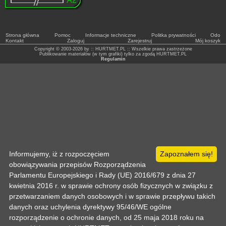
Strona główna
Pomoc
Informacje techniczne
Politka prywatności
Odo
Kontakt
Zaloguj
Zarejestruj
Mój koszyk
Copyright © 2003-2026 by :: HURTMET.PL :: Wszelkie prawa zastrzeżone
Publikowanie materiałów (w tym grafiki) tylko za zgodą HURTMET.PL
Regulamin
Informujemy, iż z rozpoczęciem
Zapoznałem się!
obowiązywania przepisów Rozporządzenia
Parlamentu Europejskiego i Rady (UE) 2016/679 z dnia 27
kwietnia 2016 r. w sprawie ochrony osób fizycznych w związku z
przetwarzaniem danych osobowych i w sprawie przepływu takich
danych oraz uchylenia dyrektywy 95/46/WE ogólne
rozporządzenie o ochronie danych, od 25 maja 2018 roku na