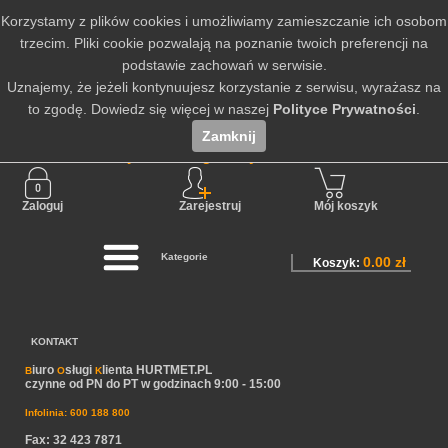
Korzystamy z plików cookies i umożliwiamy zamieszczanie ich osobom
trzecim. Pliki cookie pozwalają na poznanie twoich preferencji na
podstawie zachowań w serwisie.
Uznajemy, że jeżeli kontynuujesz korzystanie z serwisu, wyrażasz na
to zgodę. Dowiedz się więcej w naszej
Polityce Prywatności
.
Zamknij
Nie jesteś zalogowany
Zaloguj
Zarejestruj
Mój koszyk
Kategorie
0.00 zł
Koszyk:
KONTAKT
iuro
sługi
lienta HURTMET.PL
B
O
K
czynne od PN do PT w godzinach 9:00 - 15:00
Infolinia: 600 188 800
Fax: 32 423 7871