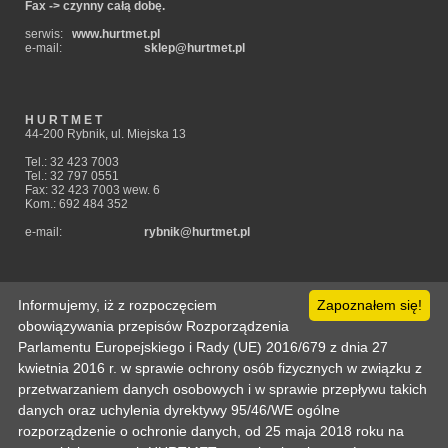
Fax -> czynny całą dobę.
serwis:
www.hurtmet.pl
e-mail:
sklep@hurtmet.pl
H U R T M E T
44-200 Rybnik, ul. Miejska 13
Tel.: 32 423 7003
Tel.: 32 797 0551
Fax: 32 423 7003 wew. 6
Kom.: 692 484 352
e-mail:
rybnik@hurtmet.pl
Informujemy, iż z rozpoczęciem
Zapoznałem się!
obowiązywania przepisów Rozporządzenia
Parlamentu Europejskiego i Rady (UE) 2016/679 z dnia 27
Strona główna
kwietnia 2016 r. w sprawie ochrony osób fizycznych w związku z
Pomoc
Informacje techniczne
Politka prywatności
Odo
Kontakt
Zaloguj
Zarejestruj
Mój koszyk
przetwarzaniem danych osobowych i w sprawie przepływu takich
Copyright © 2003-2026 by :: HURTMET.PL :: Wszelkie prawa zastrzeżone
Publikowanie materiałów (w tym grafiki) tylko za zgodą HURTMET.PL
danych oraz uchylenia dyrektywy 95/46/WE ogólne
Regulamin
rozporządzenie o ochronie danych, od 25 maja 2018 roku na