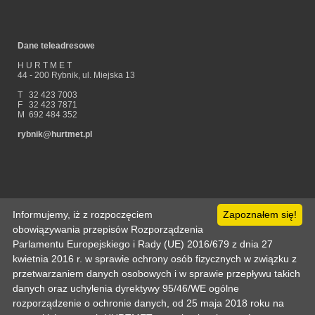
Dane teleadresowe
H U R T M E T
44 - 200 Rybnik, ul. Miejska 13
T 32 423 7003
F 32 423 7871
M 692 484 352
rybnik@hurtmet.pl
Informujemy, iż z rozpoczęciem
Zapoznałem się!
obowiązywania przepisów Rozporządzenia
Parlamentu Europejskiego i Rady (UE) 2016/679 z dnia 27
Strona główna
Pomoc
Informacje techniczne
Politka prywatności
Odo
Kontakt
Zaloguj
Zarejestruj
Mój koszyk
kwietnia 2016 r. w sprawie ochrony osób fizycznych w związku z
Copyright © 2003-2026 by :: HURTMET.PL :: Wszelkie prawa zastrzeżone
przetwarzaniem danych osobowych i w sprawie przepływu takich
Publikowanie materiałów (w tym grafiki) tylko za zgodą HURTMET.PL
Regulamin
danych oraz uchylenia dyrektywy 95/46/WE ogólne
rozporządzenie o ochronie danych, od 25 maja 2018 roku na