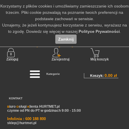
Korzystamy z plików cookies i umożliwiamy zamieszczanie ich osobom
trzecim. Pliki cookie pozwalają na poznanie twoich preferencji na
podstawie zachowań w serwisie.
Uznajemy, że jeżeli kontynuujesz korzystanie z serwisu, wyrażasz na
to zgodę. Dowiedz się więcej w naszej
Polityce Prywatności
.
Zamknij
Nie jesteś zalogowany
Zaloguj
Zarejestruj
Mój koszyk
Kategorie
0.00 zł
Koszyk:
KONTAKT
iuro
sługi
lienta HURTMET.pl
B
O
K
czynne od PN do PT w godzinach 9:00 - 15:00
Infolinia : 600 188 800
sklep@hurtmet.pl