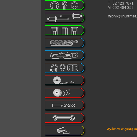
F 32 423 7871
M 692 484 352
rybnik@hurtmet.
Wyświetl większą 