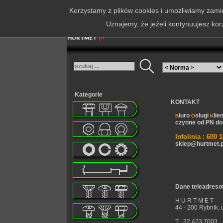
Korzystamy z plików cookies i umożliwiamy zamie
Uznajemy, że jeżeli kontynuujesz kor
Kategorie
KONTAKT
iuro
sługi
lie
B
O
K
czynne od PN do 
Infolinia : 600 
sklep@hurtmet.p
Dane teleadres
H U R T M E T
44 - 200 Rybnik, 
T 32 423 7003