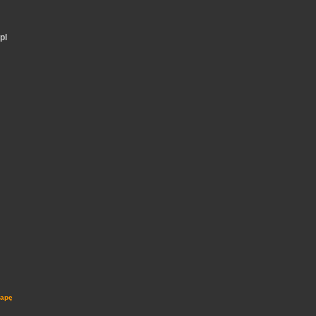
pl
mapę