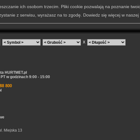
szczanie ich osobom trzecim. Pliki cookie pozwalają na poznanie twoi
zystanie z serwisu, wyrażasz na to zgodę. Dowiedz się więcej w naszej
X
nta HURTMET.pl
PT w godzinach 9:00 - 15:00
188 800
l
owe
ul. Miejska 13