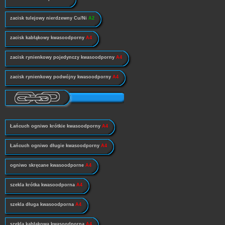
zacisk tulejowy nierdzewny Cu/Ni
A2
zacisk kabłąkowy kwasoodporny
A4
zacisk rynienkowy pojedynczy kwasoodporny
A4
zacisk rynienkowy podwójny kwasoodporny
A4
Łańcuch ogniwo krótkie kwasoodporny
A4
Łańcuch ogniwo długie kwasoodporny
A4
ogniwo skręcane kwasoodporne
A4
szekla krótka kwasoodporna
A4
szekla długa kwasoodporna
A4
szekla kabłąkowa kwasoodporna
A4