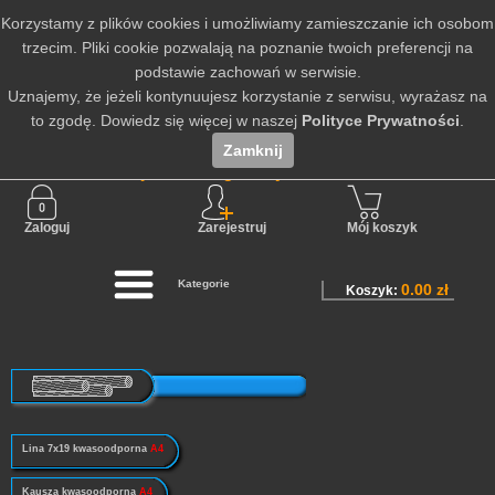
Korzystamy z plików cookies i umożliwiamy zamieszczanie ich osobom
trzecim. Pliki cookie pozwalają na poznanie twoich preferencji na
podstawie zachowań w serwisie.
Uznajemy, że jeżeli kontynuujesz korzystanie z serwisu, wyrażasz na
to zgodę. Dowiedz się więcej w naszej
Polityce Prywatności
.
Zamknij
Nie jesteś zalogowany
Zaloguj
Zarejestruj
Mój koszyk
Kategorie
0.00 zł
Koszyk:
Lina 7x19 kwasoodporna
A4
Kausza kwasoodporna
A4