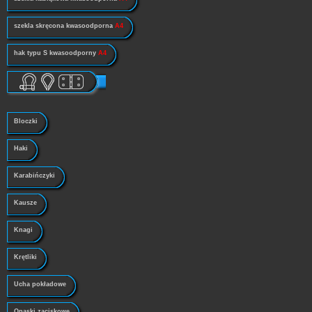
szekla skręcona kwasoodporna
A4
hak typu S kwasoodporny
A4
Bloczki
Haki
Karabińczyki
Kausze
Knagi
Krętliki
Ucha pokładowe
Opaski zaciskowe