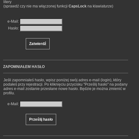
litery
(sprawdź czy nie ma włączonej funkcji
CapsLock
na klawiaturze)
e-Mail:
Hasło:
ZAPOMNIAŁEM HASŁO
Jeśli zapomniałeś hasło, wpisz poniżej swój adres e-mail (login), który
podałeś przy rejestracji. Po kliknięciu przycisku "Prześlij hasło" na podany
adres e-mail zostanie przesłane nowe hasło. Będzie je można zmienić w
profilu.
e-Mail: