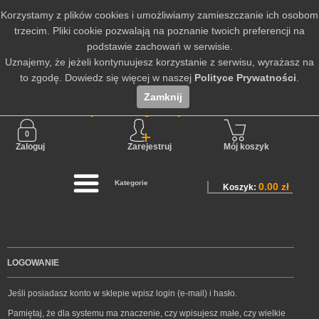
Korzystamy z plików cookies i umożliwiamy zamieszczanie ich osobom
trzecim. Pliki cookie pozwalają na poznanie twoich preferencji na
podstawie zachowań w serwisie.
Uznajemy, że jeżeli kontynuujesz korzystanie z serwisu, wyrażasz na
to zgodę. Dowiedz się więcej w naszej
Polityce Prywatności
.
Zamknij
Nie jesteś zalogowany
Zaloguj
Zarejestruj
Mój koszyk
Kategorie
0.00 zł
Koszyk:
LOGOWANIE
Jeśli posiadasz konto w sklepie wpisz login (e-mail) i hasło.
Pamiętaj, że dla systemu ma znaczenie, czy wpisujesz małe, czy wielkie