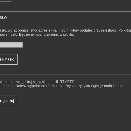
SŁO
sło, wpisz poniżej swój adres e-mail (login), który podałeś przy rejestracji. Po klik
nowe hasło. Będzie je można zmienić w profilu.
lientem - zarejestruj się w sklepie HURTMET.PL
pach unikniesz wypełniania formularza, wystarczy tylko login (e-mail) i hasło.