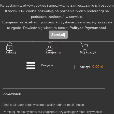
Korzystamy z plików cookies i umożliwiamy zamieszczanie ich osobom
trzecim. Pliki cookie pozwalają na poznanie twoich preferencji na
podstawie zachowań w serwisie.
Uznajemy, że jeżeli kontynuujesz korzystanie z serwisu, wyrażasz na
to zgodę. Dowiedz się więcej w naszej
Polityce Prywatności
.
Zamknij
Nie jesteś zalogowany
Zaloguj
Zarejestruj
Mój koszyk
Kategorie
0.00 zł
Koszyk:
LOGOWANIE
Jeśli posiadasz konto w sklepie wpisz login (e-mail) i hasło.
Pamiętaj, że dla systemu ma znaczenie, czy wpisujesz małe, czy wielkie