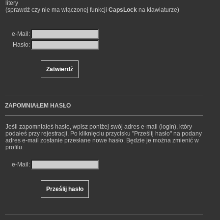
litery
(sprawdź czy nie ma włączonej funkcji
CapsLock
na klawiaturze)
e-Mail:
Hasło:
ZAPOMNIAŁEM HASŁO
Jeśli zapomniałeś hasło, wpisz poniżej swój adres e-mail (login), który
podałeś przy rejestracji. Po kliknięciu przycisku "Prześlij hasło" na podany
adres e-mail zostanie przesłane nowe hasło. Będzie je można zmienić w
profilu.
e-Mail: