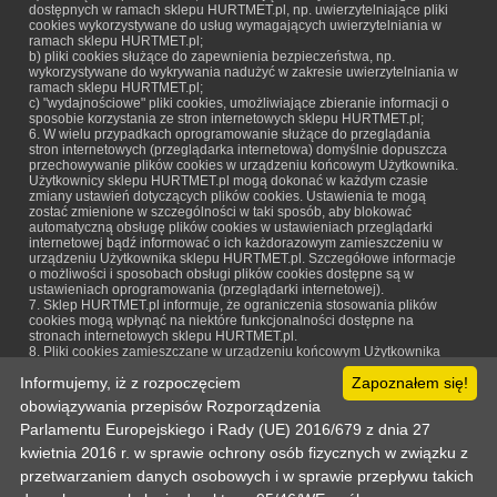
dostępnych w ramach sklepu HURTMET.pl, np. uwierzytelniające pliki
cookies wykorzystywane do usług wymagających uwierzytelniania w
ramach sklepu HURTMET.pl;
b) pliki cookies służące do zapewnienia bezpieczeństwa, np.
wykorzystywane do wykrywania nadużyć w zakresie uwierzytelniania w
ramach sklepu HURTMET.pl;
c) "wydajnościowe" pliki cookies, umożliwiające zbieranie informacji o
sposobie korzystania ze stron internetowych sklepu HURTMET.pl;
6. W wielu przypadkach oprogramowanie służące do przeglądania
stron internetowych (przeglądarka internetowa) domyślnie dopuszcza
przechowywanie plików cookies w urządzeniu końcowym Użytkownika.
Użytkownicy sklepu HURTMET.pl mogą dokonać w każdym czasie
zmiany ustawień dotyczących plików cookies. Ustawienia te mogą
zostać zmienione w szczególności w taki sposób, aby blokować
automatyczną obsługę plików cookies w ustawieniach przeglądarki
internetowej bądź informować o ich każdorazowym zamieszczeniu w
urządzeniu Użytkownika sklepu HURTMET.pl. Szczegółowe informacje
o możliwości i sposobach obsługi plików cookies dostępne są w
ustawieniach oprogramowania (przeglądarki internetowej).
7. Sklep HURTMET.pl informuje, że ograniczenia stosowania plików
cookies mogą wpłynąć na niektóre funkcjonalności dostępne na
stronach internetowych sklepu HURTMET.pl.
8. Pliki cookies zamieszczane w urządzeniu końcowym Użytkownika
sklepu HURTMET.pl wykorzystywane mogą być również przez
Informujemy, iż z rozpoczęciem
Zapoznałem się!
współpracujących ze sklepem partnerów.
obowiązywania przepisów Rozporządzenia
Parlamentu Europejskiego i Rady (UE) 2016/679 z dnia 27
kwietnia 2016 r. w sprawie ochrony osób fizycznych w związku z
Strona główna
Pomoc
Informacje techniczne
Politka prywatności
Odo
przetwarzaniem danych osobowych i w sprawie przepływu takich
Kontakt
Zaloguj
Zarejestruj
Mój koszyk
Copyright © 2003-2026 by :: HURTMET.PL :: Wszelkie prawa zastrzeżone