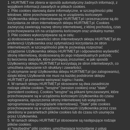
1. HURTMET nie zbiera w sposób automatyczny żadnych informacji, z
wyjątkiem informacji zawartych w plikach cookies.
2. Pliki cookies stanowią dane informatyczne, w szczególności pliki
tekstowe, które przechowywane są w urządzeniu końcowym
Użytkownika sklepu internetowego HURTMET.pl i przeznaczone są do
korzystania ze stron internetowych sklepu HURTMET.pl. Cookies
zazwyczaj zawierają nazwę strony internetowej, z której pochodzą, czas
przechowywania ich na urządzeniu końcowym oraz unikalny numer.
3. Pliki cookies wykorzystywane są w celu:
a) dostosowania zawartości stron internetowych sklepu HURTMET.pl do
preferencji Użytkownika oraz optymalizacji korzystania ze stron
internetowych; w szczególności pliki te pozwalają rozpoznać
urządzenie Użytkownika sklepu HURTMET.pl i odpowiednio wyświetlić
stronę internetową, dostosowaną do jego indywidualnych potrzeb;
b) tworzenia statystyk, które pomagają zrozumieć, w jaki sposób
Użytkownicy sklepu HURTMET.pl korzystają ze stron internetowych, co
umożliwia ulepszanie ich struktury i zawartości;
c) utrzymanie sesji Użytkownika sklepu HURTMET.pl (po zalogowaniu),
dzięki której Użytkownik nie musi na każdej podstronie sklepu
HURTMET.pl ponownie wpisywać loginu i hasła;
4. W ramach sklepu HURTMET.pl stosowane są dwa zasadnicze
rodzaje plików cookies: "sesyjne" (session cookies) oraz "stałe"
(persistent cookies). Cookies "sesyjne" są plikami tymczasowymi, które
przechowywane są w urządzeniu końcowym Użytkownika do czasu
wylogowania, opuszczenia strony internetowej lub wyłączenia
oprogramowania (przeglądarki internetowej). "Stałe" pliki cookies
przechowywane są w urządzeniu końcowym Użytkownika przez czas
określony w parametrach plików cookies lub do czasu ich usunięcia
przez Użytkownika.
5. W ramach sklepu HURTMET.pl stosowane są następujące rodzaje
plików cookies:
a) "niezbędne" pliki cookies, umożliwiające korzystanie z usług