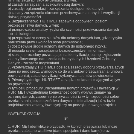
minimalizacją (privacy by default), a w tym:
a) zasady zarządzania adekwatnością danych;
b) zasady reglamentacji i zarządzania dostępem do danych;
c) zasady zarządzania okresem przechowywania danych i weryfikacji
dalszej przydatności.
6. Bezpieczeństwo. HURTMET zapewnia odpowiedni poziom
bezpieczeństwa danych, w tym:
a) przeprowadza analizy ryzyka dla czynności przetwarzania danych
lub ich kategorii;
b) przeprowadza oceny skutków dla ochrony danych tam, gdzie ryzyko
naruszenia praw i wolności osób jest wysokie;
c) dostosowuje środki ochrony danych do ustalonego ryzyka;
d) posiada system zarządzania bezpieczeństwem informacji;
e) stosuje procedury pozwalające na identyfikację, ocenę i zgłoszenie
zidentyfikowanego naruszenia ochrony danych Urzędowi Ochrony
Danych - zarządza incydentami.
7. Przetwarzający. HURTMET posiada zasady doboru przetwarzających
dane na jego rzecz, wymogów co do warunków przetwarzania (umowa
powierzenia), zasad weryfikacji wykonywania umów powierzenia.
8. Privacy by design. HURTMET zarządza zmianami mającymi wpływ
na prywatność.
W tym celu procedury uruchamiania nowych projektów i inwestycji w
HURTMET uwzględniają konieczność oceny wpływu zmiany na
ochronę danych, zapewnienie prywatności (a w tym zgodności celów
przetwarzania, bezpieczeństwa danych i minimalizacji) już w fazie
projektowania zmiany, inwestycji czy na początku nowego projektu.
INWENTARYZACJA
§6
1. HURTMET identyfikuje przypadki, w których przetwarza lub może
przetwarzać dane wrażliwe (dane specjalne i dane karne) oraz