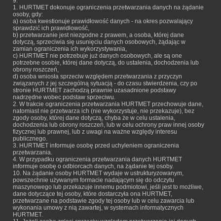
9.
1. HURTMET dokonuje ograniczenia przetwarzania danych na żądanie
osoby, gdy:
a) osoba kwestionuje prawidłowość danych - na okres pozwalający
sprawdzić ich prawidłowość,
b) przetwarzanie jest niezgodne z prawem, a osoba, której dane
dotyczą, sprzeciwia się usunięciu danych osobowych, żądając w
zamian ograniczenia ich wykorzystywania,
c) HURTMET nie potrzebuje już danych osobowych, ale są one
potrzebne osobie, której dane dotyczą, do ustalenia, dochodzenia lub
obrony roszczeń,
d) osoba wniosła sprzeciw względem przetwarzania z przyczyn
związanych z jej szczególną sytuacją - do czasu stwierdzenia, czy po
stronie HURTMET zachodzą prawnie uzasadnione podstawy
nadrzędne wobec podstaw sprzeciwu.
2. W trakcie ograniczenia przetwarzania HURTMET przechowuje dane,
natomiast nie przetwarza ich (nie wykorzystuje, nie przekazuje), bez
zgody osoby, której dane dotyczą, chyba że w celu ustalenia,
dochodzenia lub obrony roszczeń, lub w celu ochrony praw innej osoby
fizycznej lub prawnej, lub z uwagi na ważne względy interesu
publicznego.
3. HURTMET informuje osobę przed uchyleniem ograniczenia
przetwarzania.
4. W przypadku ograniczenia przetwarzania danych HURTMET
informuje osobę o odbiorcach danych, na żądanie tej osoby.
10. Na żądanie osoby HURTMET wydaje w ustrukturyzowanym,
powszechnie używanym formacie nadającym się do odczytu
maszynowego lub przekazuje innemu podmiotowi, jeśli jest to możliwe,
dane dotyczące tej osoby, które dostarczyła ona HURTMET,
przetwarzane na podstawie zgody tej osoby lub w celu zawarcia lub
wykonania umowy z nią zawartej, w systemach informatycznych
HURTMET.