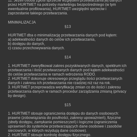
11. Jeżeli osoba zgłosi sprzeciw względem przetwarzania jej danych
przez HURTMET na potrzeby marketingu bezpośredniego (w tym
ewentualnie profilowania), HURTMET uwzględni sprzeciw i
zaprzestanie takiego przetwarzania.
MINIMALIZACJA
§13
HURTMET dba o minimalizację przetwarzania danych pod kątem:
a) adekwatności danych do celów ich przetwarzania,
b) dostępu do danych,
c) czasu przechowywania danych.
§14
1. HURTMET zweryfikował zakres pozyskiwanych danych, spektrum ich
przetwarzania i ilość przetwarzanych danych pod kątem adekwatności
do celów przetwarzania w ramach wdrożenia RODO.
2. HURTMET dokonuje okresowego przeglądu ilości przetwarzanych
danych i zakresu ich przetwarzania nie rzadziej niż raz na rok.
3. HURTMET przeprowadza weryfikację zmian co do ilości i zakresu
przetwarzania danych w ramach procedur zarządzania zmianą (privacy
by design).
§15
1. HURTMET stosuje ograniczenia dostępu do danych osobowych:
prawne (zobowiązania do poufności, zakresy upoważnień), fizyczne
(strefy dostępu, zamykanie pomieszczeń) i logiczne (ograniczenia
uprawnień do systemów przetwarzających dane osobowe i zasobów
sieciowych, w których rezydują dane osobowe).
2. HURTMET stosuje kontrolę dostępu fizycznego.