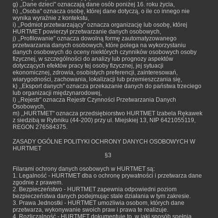
g) ,,Dane dzieci" oznaczają dane osób poniżej 16. roku życia,
h) ,,Osoba" oznacza osobę, której dane dotyczą, o ile co innego nie
wynika wyraźnie z kontekstu,
i) ,,Podmiot przetwarzający" oznacza organizację lub osobę, której
HURTMET powierzył przetwarzanie danych osobowych,
j) ,,Profilowanie" oznacza dowolną formę zautomatyzowanego
przetwarzania danych osobowych, które polega na wykorzystaniu
danych osobowych do oceny niektórych czynników osobowych osoby
fizycznej, w szczególności do analizy lub prognozy aspektów
dotyczących efektów pracy tej osoby fizycznej, jej sytuacji
ekonomicznej, zdrowia, osobistych preferencji, zainteresowań,
wiarygodności, zachowania, lokalizacji lub przemieszczania się,
k) ,,Eksport danych" oznacza przekazanie danych do państwa trzeciego
lub organizacji międzynarodowej,
l) ,,Rejestr" oznacza Rejestr Czynności Przetwarzania Danych
Osobowych,
m) ,,HURTMET" oznacza przedsiębiorstwo HURTMET Izabela Rękawek
z siedzibą w Rybniku (44-200) przy ul. Miejskiej 13, NIP 6421055119,
REGON 276584375.
ZASADY OGÓLNE POLITYKI OCHRONY DANYCH OSOBOWYCH W
HURTMET
§3
Filarami ochrony danych osobowych w HURTMET są:
1. Legalność - HURTMET dba o ochronę prywatności i przetwarza dane
zgodnie z prawem.
2. Bezpieczeństwo - HURTMET zapewnia odpowiedni poziom
bezpieczeństwa danych podejmując stale działania w tym zakresie.
3. Prawa Jednostki - HURTMET umożliwia osobom, których dane
przetwarza, wykonywanie swoich praw i prawa te realizuje.
4. Rozliczalność - HURTMET dokumentuje to, w jaki sposób spełnia