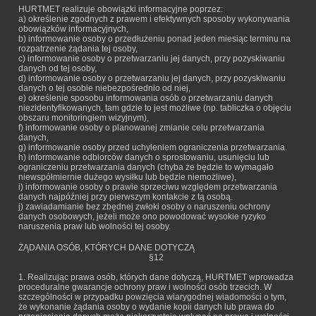
HURTMET realizuje obowiązki informacyjne poprzez:
a) określenie zgodnych z prawem i efektywnych sposoby wykonywania
obowiązków informacyjnych,
b) informowanie osoby o przedłużeniu ponad jeden miesiąc terminu na
rozpatrzenie żądania tej osoby,
c) informowanie osoby o przetwarzaniu jej danych, przy pozyskiwaniu
danych od tej osoby,
d) informowanie osoby o przetwarzaniu jej danych, przy pozyskiwaniu
danych o tej osobie niebezpośrednio od niej,
e) określenie sposobu informowania osób o przetwarzaniu danych
niezidentyfikowanych, tam gdzie to jest możliwe (np. tabliczka o objęciu
obszaru monitoringiem wizyjnym),
f) informowanie osoby o planowanej zmianie celu przetwarzania
danych,
g) informowanie osoby przed uchyleniem ograniczenia przetwarzania.
h) informowanie odbiorców danych o sprostowaniu, usunięciu lub
ograniczeniu przetwarzania danych (chyba że będzie to wymagało
niewspółmiernie dużego wysiłku lub będzie niemożliwe),
i) informowanie osoby o prawie sprzeciwu względem przetwarzania
danych najpóźniej przy pierwszym kontakcie z tą osobą.
j) zawiadamianie bez zbędnej zwłoki osoby o naruszeniu ochrony
danych osobowych, jeżeli może ono powodować wysokie ryzyko
naruszenia praw lub wolności tej osoby.
ŻĄDANIA OSÓB, KTÓRYCH DANE DOTYCZĄ
§12
1. Realizując prawa osób, których dane dotyczą, HURTMET wprowadza
proceduralne gwarancje ochrony praw i wolności osób trzecich. W
szczególności w przypadku powzięcia wiarygodnej wiadomości o tym,
że wykonanie żądania osoby o wydanie kopii danych lub prawa do