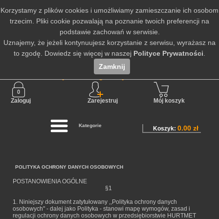
Korzystamy z plików cookies i umożliwiamy zamieszczanie ich osobom
trzecim. Pliki cookie pozwalają na poznanie twoich preferencji na
podstawie zachowań w serwisie.
Uznajemy, że jeżeli kontynuujesz korzystanie z serwisu, wyrażasz na
to zgodę. Dowiedz się więcej w naszej
Polityce Prywatności
.
Zamknij
Nie jesteś zalogowany
Zaloguj
Zarejestruj
Mój koszyk
Kategorie
0.00 zł
Koszyk:
POLITYKA OCHRONY DANYCH OSOBOWYCH
POSTANOWIENIA OGÓLNE
§1
1. Niniejszy dokument zatytułowany ,,Polityka ochrony danych
osobowych" - dalej jako Polityka - stanowi mapę wymogów, zasad i
regulacji ochrony danych osobowych w przedsiębiorstwie HURTMET