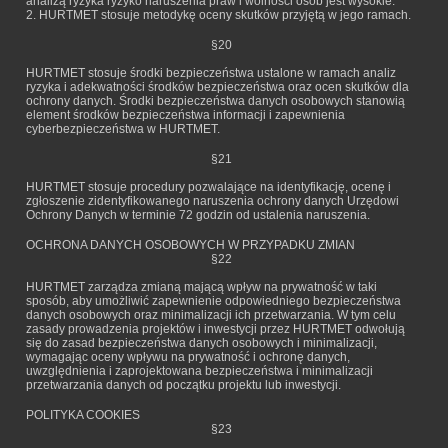
analizą ryzyka ryzyko naruszenia praw i wolności osób jest wysokie.
2. HURTMET stosuje metodykę oceny skutków przyjętą w jego ramach.
§20
HURTMET stosuje środki bezpieczeństwa ustalone w ramach analiz
ryzyka i adekwatności środków bezpieczeństwa oraz ocen skutków dla
ochrony danych. Środki bezpieczeństwa danych osobowych stanowią
element środków bezpieczeństwa informacji i zapewnienia
cyberbezpieczeństwa w HURTMET.
§21
HURTMET stosuje procedury pozwalające na identyfikację, ocenę i
zgłoszenie zidentyfikowanego naruszenia ochrony danych Urzędowi
Ochrony Danych w terminie 72 godzin od ustalenia naruszenia.
OCHRONA DANYCH OSOBOWYCH W PRZYPADKU ZMIAN
§22
HURTMET zarządza zmianą mającą wpływ na prywatność w taki
sposób, aby umożliwić zapewnienie odpowiedniego bezpieczeństwa
danych osobowych oraz minimalizacji ich przetwarzania. W tym celu
zasady prowadzenia projektów i inwestycji przez HURTMET odwołują
się do zasad bezpieczeństwa danych osobowych i minimalizacji,
wymagając oceny wpływu na prywatność i ochronę danych,
uwzględnienia i zaprojektowana bezpieczeństwa i minimalizacji
przetwarzania danych od początku projektu lub inwestycji.
POLITYKA COOKIES
§23