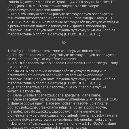
Izabela Rękawek z siedzibą w Rybniku (44-200) przy ul. Miejskiej 13
(dalej jako HURMET) oraz prowadzonym przez nie sklepie
internetowym pod adresem hurtmet.pl.
2. Niniejsza Polityka stanowi politykę ochrony danych osobowych w
rozumieniu rozporządzenia Parlamentu Europejskiego i Rady (UE)
2016/679 z 27.04.2016 r. w sprawie ochrony osób fizycznych w związku
z przetwarzaniem danych osobowych i w sprawie swobodnego
przepływu takich danych oraz uchylenia dyrektywy 95/46/WE (ogólne
rozporządzenie o ochronie danych) (Dz.Urz. UE L 119, s. 1).
§2
1. Skróty i definicje zamieszczone w niniejszym dokumencie:
a) ,,Polityka" oznacza niniejszą Politykę ochrony danych osobowych, o
ile co innego nie wynika wyraźnie z kontekstu,
b) ,,RODO" oznacza rozporządzenie Parlamentu Europejskiego i Rady
(UE) 2016/679
z 27.04.2016 r. w sprawie ochrony osób fizycznych w związku z
przetwarzaniem danych osobowych i w sprawie swobodnego
przepływu takich danych oraz uchylenia dyrektywy 95/46/WE (ogólne
rozporządzenie o ochronie danych) (Dz.Urz. UE L 119, s. 1),
c) ,,Dane" oznaczają dane osobowe, o ile co innego nie wynika
wyraźnie z kontekstu,
d) ,,Dane wrażliwe" oznaczają dane specjalne i dane karne,
e) ,,Dane specjalne" oznaczają dane wymienione w art. 9 ust. 1 RODO,
tj. dane osobowe ujawniające pochodzenie rasowe lub etniczne,
poglądy polityczne, przekonania religijne lub światopoglądowe,
przynależność do związków zawodowych, dane genetyczne,
biometryczne w celu jednoznacznego zidentyfikowania osoby fizycznej
lub dane dotyczące zdrowia, seksualności lub orientacji seksualnej,
f) ,,Dane karne" oznaczają dane wymienione w art. 10 RODO, tj. dane
dotyczące wyroków skazujących i naruszeń prawa,