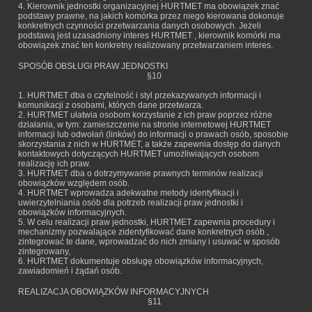
4. Kierownik jednostki organizacyjnej HURTMET ma obowiązek znać
podstawy prawne, na jakich komórka przez niego kierowana dokonuje
konkretnych czynności przetwarzania danych osobowych. Jeżeli
podstawą jest uzasadniony interes HURTMET , kierownik komórki ma
obowiązek znać ten konkretny realizowany przetwarzaniem interes.
SPOSÓB OBSŁUGI PRAW JEDNOSTKI
§10
1. HURTMET dba o czytelność i styl przekazywanych informacji i
komunikacji z osobami, których dane przetwarza.
2. HURTMET ułatwia osobom korzystanie z ich praw poprzez różne
działania, w tym: zamieszczenie na stronie internetowej HURTMET
informacji lub odwołań (linków) do informacji o prawach osób, sposobie
skorzystania z nich w HURTMET, a także zapewnia dostęp do danych
kontaktowych dotyczących HURTMET umożliwiających osobom
realizację ich praw.
3. HURTMET dba o dotrzymywanie prawnych terminów realizacji
obowiązków względem osób.
4. HURTMET wprowadza adekwatne metody identyfikacji i
uwierzytelniania osób dla potrzeb realizacji praw jednostki i
obowiązków informacyjnych.
5. W celu realizacji praw jednostki, HURTMET zapewnia procedury i
mechanizmy pozwalające zidentyfikować dane konkretnych osób ,
zintegrować te dane, wprowadzać do nich zmiany i usuwać w sposób
zintegrowany,
6. HURTMET dokumentuje obsługę obowiązków informacyjnych,
zawiadomień i żądań osób.
REALIZACJA OBOWIĄZKÓW INFORMACYJNYCH
§11