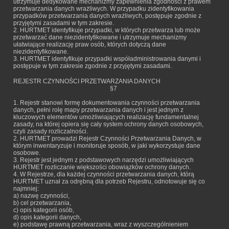
utrzymuje dedykowane mechanizmy zapewnienia zgodności z prawem
przetwarzania danych wrażliwych. W przypadku zidentyfikowania
przypadków przetwarzania danych wrażliwych, postępuje zgodnie z
przyjętymi zasadami w tym zakresie.
2. HURTMET identyfikuje przypadki, w których przetwarza lub może
przetwarzać dane niezidentyfikowane i utrzymuje mechanizmy
ułatwiające realizację praw osób, których dotyczą dane
niezidentyfikowane.
3. HURTMET identyfikuje przypadki współadministrowania danymi i
postępuje w tym zakresie zgodnie z przyjętymi zasadami.
REJESTR CZYNNOŚCI PRZETWARZANIA DANYCH
§7
1. Rejestr stanowi formę dokumentowania czynności przetwarzania
danych, pełni rolę mapy przetwarzania danych i jest jednym z
kluczowych elementów umożliwiających realizację fundamentalnej
zasady, na której opiera się cały system ochrony danych osobowych,
czyli zasady rozliczalności.
2. HURTMET prowadzi Rejestr Czynności Przetwarzania Danych, w
którym inwentaryzuje i monitoruje sposób, w jaki wykorzystuje dane
osobowe.
3. Rejestr jest jednym z podstawowych narzędzi umożliwiających
HURTMET rozliczanie większości obowiązków ochrony danych.
4. W Rejestrze, dla każdej czynności przetwarzania danych, którą
HURTMET uznał za odrębną dla potrzeb Rejestru, odnotowuje się co
najmniej:
a) nazwę czynności,
b) cel przetwarzania,
c) opis kategorii osób,
d) opis kategorii danych,
e) podstawę prawną przetwarzania, wraz z wyszczególnieniem