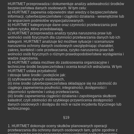
HURTMET przeprowadza i dokumentuje analizy adekwatności środków
bezpieczeństwa danych osobowych. W tym celu:
a) HURTMET zapewnia odpowiedni stan wiedzy o bezpieczeństwie
informacji, cyberbezpieczeństwie i ciągłości działania - wewnętrznie lub
ze wsparciem podmiotów wyspecjalizowanych.
b) HURTMET kategoryzuje dane oraz czynności przetwarzania pod
kątem ryzyka, które przedstawiają.
c) HURTMET przeprowadza analizy ryzyka naruszenia praw lub
wolności osób fizycznych dla czynności przetwarzania danych lub ich
kategorii. HURTMET analizuje też możliwe sytuacje i scenariusze
naruszenia ochrony danych osobowych uwzględniając charakter,
zakres, kontekst i cele przetwarzania, ryzyko naruszenia praw lub
wolności osób fizycznych o różnym prawdopodobieństwie wystąpienia i
wadze zagrożenia.
d) HURTMET ustala możliwe do zastosowania organizacyjne i
techniczne środki bezpieczeństwa i ocenia koszt ich wdrażania. W tym
HURTMET ustala przydatność
i stosuje takie środki i podejście jak:
(i) szyfrowanie danych osobowych,
(ii) inne środki cyberbezpieczeństwa składające się na zdolność do
ciągłego zapewnienia poufności, integralności, dostępności i
odporności systemów i usług przetwarzania,
(iii) środki zapewnienia ciągłości działania i zapobiegania skutkom
katastrof, czyli zdolności do szybkiego przywrócenia dostępności
danych osobowych i dostępu do nich w razie incydentu fizycznego lub
technicznego.
§19
1. HURTMET dokonuje oceny skutków planowanych operacji
przetwarzania dla ochrony danych osobowych tam, gdzie zgodnie z