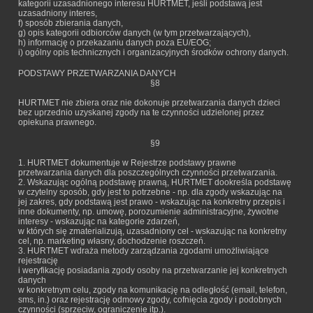
kategorii uzasadnionego interesu HURTMET, jeśli podstawą jest
uzasadniony interes,
f) sposób zbierania danych,
g) opis kategorii odbiorców danych (w tym przetwarzających),
h) informację o przekazaniu danych poza EU/EOG;
i) ogólny opis technicznych i organizacyjnych środków ochrony danych.
PODSTAWY PRZETWARZANIA DANYCH
§8
HURTMET nie zbiera oraz nie dokonuje przetwarzania danych dzieci
bez uprzednio uzyskanej zgody na te czynności udzielonej przez
opiekuna prawnego.
§9
1. HURTMET dokumentuje w Rejestrze podstawy prawne
przetwarzania danych dla poszczególnych czynności przetwarzania.
2. Wskazując ogólną podstawę prawną, HURTMET dookreśla podstawę
w czytelny sposób, gdy jest to potrzebne - np. dla zgody wskazując na
jej zakres, gdy podstawą jest prawo - wskazując na konkretny przepis i
inne dokumenty, np. umowę, porozumienie administracyjne, żywotne
interesy - wskazując na kategorie zdarzeń,
w których się zmaterializują, uzasadniony cel - wskazując na konkretny
cel, np. marketing własny, dochodzenie roszczeń.
3. HURTMET wdraża metody zarządzania zgodami umożliwiające
rejestrację
i weryfikację posiadania zgody osoby na przetwarzanie jej konkretnych
danych
w konkretnym celu, zgody na komunikację na odległość (email, telefon,
sms, in.) oraz rejestrację odmowy zgody, cofnięcia zgody i podobnych
czynności (sprzeciw, ograniczenie itp.).