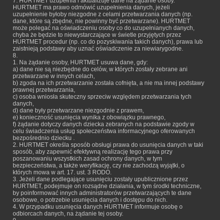
7. HURTMET uzupełnia i aktualizuje dane na żądanie osoby.
HURTMET ma prawo odmówić uzupełnienia danych, jeżeli
uzupełnienie byłoby niezgodne z celami przetwarzania danych (np.
dane, które są zbędne, nie powinny być przetwarzane). HURTMET
może polegać na oświadczeniu osoby co do uzupełnianych danych,
chyba że będzie to niewystarczające w świetle przyjętych przez
HURTMET procedur (np. co do pozyskiwania takich danych), prawa lub
zaistnieją podstawy aby uznać oświadczenie za niewiarygodne.
8.
1. Na żądanie osoby, HURTMET usuwa dane, gdy:
a) dane nie są niezbędne do celów, w których zostały zebrane ani
przetwarzane w innych celach,
b) zgoda na ich przetwarzanie została cofnięta, a nie ma innej podstawy
prawnej przetwarzania,
c) osoba wniosła skuteczny sprzeciw względem przetwarzania tych
danych,
d) dane były przetwarzane niezgodnie z prawem,
e) konieczność usunięcia wynika z obowiązku prawnego,
f) żądanie dotyczy danych dziecka zebranych na podstawie zgody w
celu świadczenia usług społeczeństwa informacyjnego oferowanych
bezpośrednio dziecku .
2. HURTMET określa sposób obsługi prawa do usunięcia danych w taki
sposób, aby zapewnić efektywną realizację tego prawa przy
poszanowaniu wszystkich zasad ochrony danych, w tym
bezpieczeństwa, a także weryfikację, czy nie zachodzą wyjątki, o
których mowa w art. 17. ust. 3 RODO.
3. Jeżeli dane podlegające usunięciu zostały upublicznione przez
HURTMET, podejmuje on rozsądne działania, w tym środki techniczne,
by poinformować innych administratorów przetwarzających te dane
osobowe, o potrzebie usunięcia danych i dostępu do nich.
4. W przypadku usunięcia danych HURTMET informuje osobę o
odbiorcach danych, na żądanie tej osoby.