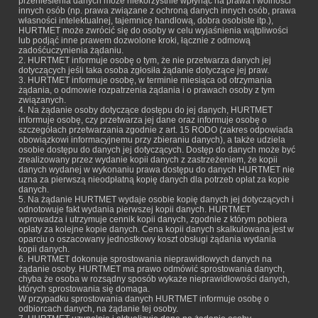
przeniesienia danych może niekorzystnie wpłynąć na prawa i wolności
innych osób (np. prawa związane z ochroną danych innych osób, prawa
własności intelektualnej, tajemnicę handlową, dobra osobiste itp.),
HURTMET może zwrócić się do osoby w celu wyjaśnienia wątpliwości
lub podjąć inne prawem dozwolone kroki, łącznie z odmową
zadośćuczynienia żądaniu.
2. HURTMET informuje osobę o tym, że nie przetwarza danych jej
dotyczących jeśli taka osoba zgłosiła żądanie dotyczące jej praw.
3. HURTMET informuje osobę, w terminie miesiąca od otrzymania
żądania, o odmowie rozpatrzenia żądania i o prawach osoby z tym
związanych.
4. Na żądanie osoby dotyczące dostępu do jej danych, HURTMET
informuje osobę, czy przetwarza jej dane oraz informuje osobę o
szczegółach przetwarzania zgodnie z art. 15 RODO (zakres odpowiada
obowiązkowi informacyjnemu przy zbieraniu danych), a także udziela
osobie dostępu do danych jej dotyczących. Dostęp do danych może być
zrealizowany przez wydanie kopii danych z zastrzeżeniem, że kopii
danych wydanej w wykonaniu prawa dostępu do danych HURTMET nie
uzna za pierwszą nieodpłatną kopię danych dla potrzeb opłat za kopie
danych.
5. Na żądanie HURTMET wydaje osobie kopię danych jej dotyczących i
odnotowuje fakt wydania pierwszej kopii danych. HURTMET
wprowadza i utrzymuje cennik kopii danych, zgodnie z którym pobiera
opłaty za kolejne kopie danych. Cena kopii danych skalkulowana jest w
oparciu o oszacowany jednostkowy koszt obsługi żądania wydania
kopii danych.
6. HURTMET dokonuje sprostowania nieprawidłowych danych na
żądanie osoby. HURTMET ma prawo odmówić sprostowania danych,
chyba że osoba w rozsądny sposób wykaże nieprawidłowości danych,
których sprostowania się domaga.
W przypadku sprostowania danych HURTMET informuje osobę o
odbiorcach danych, na żądanie tej osoby.