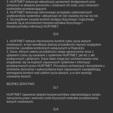
3. HURTMET dokonuje aktualizacji uprawnień dostępowych przy
zmianach w składzie personelu i zmianach ról osób, oraz zmianach
podmiotów przetwarzających.
4. HURTMET dokonuje okresowego przeglądu ustanowionych
użytkowników systemów i aktualizuje ich nie rzadziej niż raz na rok.
5. Szczegółowe zasady kontroli dostępu fizycznego i logicznego
zawarte są w procedurach bezpieczeństwa fizycznego i
bezpieczeństwa informacji HURTMET.
§16
1. HURTMET wdraża mechanizmy kontroli cyklu życia danych
osobowych, w tym weryfikacji dalszej przydatności danych względem
terminów i punktów kontrolnych wskazanych w Rejestrze.
2. Dane, których zakres przydatności ulega ograniczeniu wraz z
upływem czasu są usuwane z systemów HURTMET, jak też z akt
podręcznych i głównych. Dane takie mogą być archiwizowane oraz
znajdować się na kopiach zapasowych systemów i informacji
przetwarzanych przez HURTMET. Procedury archiwizacji i korzystania z
archiwów, tworzenia i wykorzystania kopii zapasowych uwzględniają
wymagania kontroli nad cyklem życia danych, a w tym wymogi
usuwania danych.
BEZPIECZEŃSTWO
§17
HURTMET zapewnia stopień bezpieczeństwa odpowiadający ryzyku
naruszenia praw i wolności osób fizycznych wskutek przetwarzania
danych osobowych.
§18