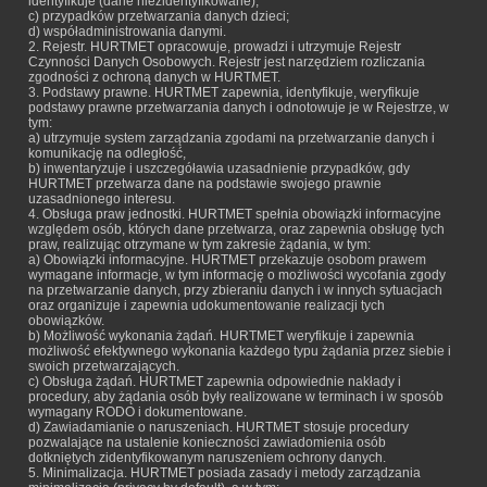
identyfikuje (dane niezidentyfikowane);
c) przypadków przetwarzania danych dzieci;
d) współadministrowania danymi.
2. Rejestr. HURTMET opracowuje, prowadzi i utrzymuje Rejestr
Czynności Danych Osobowych. Rejestr jest narzędziem rozliczania
zgodności z ochroną danych w HURTMET.
3. Podstawy prawne. HURTMET zapewnia, identyfikuje, weryfikuje
podstawy prawne przetwarzania danych i odnotowuje je w Rejestrze, w
tym:
a) utrzymuje system zarządzania zgodami na przetwarzanie danych i
komunikację na odległość,
b) inwentaryzuje i uszczegóławia uzasadnienie przypadków, gdy
HURTMET przetwarza dane na podstawie swojego prawnie
uzasadnionego interesu.
4. Obsługa praw jednostki. HURTMET spełnia obowiązki informacyjne
względem osób, których dane przetwarza, oraz zapewnia obsługę tych
praw, realizując otrzymane w tym zakresie żądania, w tym:
a) Obowiązki informacyjne. HURTMET przekazuje osobom prawem
wymagane informacje, w tym informację o możliwości wycofania zgody
na przetwarzanie danych, przy zbieraniu danych i w innych sytuacjach
oraz organizuje i zapewnia udokumentowanie realizacji tych
obowiązków.
b) Możliwość wykonania żądań. HURTMET weryfikuje i zapewnia
możliwość efektywnego wykonania każdego typu żądania przez siebie i
swoich przetwarzających.
c) Obsługa żądań. HURTMET zapewnia odpowiednie nakłady i
procedury, aby żądania osób były realizowane w terminach i w sposób
wymagany RODO i dokumentowane.
d) Zawiadamianie o naruszeniach. HURTMET stosuje procedury
pozwalające na ustalenie konieczności zawiadomienia osób
dotkniętych zidentyfikowanym naruszeniem ochrony danych.
5. Minimalizacja. HURTMET posiada zasady i metody zarządzania