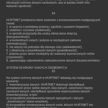
obowiązki ochrony danych osobowych, aby w każdej chwili móc
wykazać zgodność.
§4
HURTMET przetwarza dane osobowe z poszanowaniem następujących
zasad:
1. w oparciu o podstawę prawną i zgodnie z prawem (legalizm);
2. rzetelnie i uczciwie (rzetelność);
3. w sposób przejrzysty dla osoby, której dane dotyczą
(transparentność);
4. w konkretnych celach i jedynie w niezbędnym zakresie
(minimalizacja);
5. nie więcej niż potrzeba dla danego celu (adekwatność);
6. z dbałością o prawidłowość danych (prawidłowość);
7. jedynie przez okres niezbędny do realizacji wyznaczonych celów
(czasowość);
8. zapewniając odpowiednie zabezpieczenie danych (bezpieczeństwo).
SYSTEM OCHRONY DANYCH OSOBOWYCH
§5
Na system ochrony danych w HURTMET składają się następujące
elementy:
1. Inwentaryzacja danych. HURTMET dokonuje identyfikacji
posiadanych przez siebie danych, klas danych, zależności między
zasobami danych, identyfikacji sposobów wykorzystania danych
(inwentaryzacja), w tym:
a) przypadków przetwarzania danych specjalnych i danych
,,kryminalnych" (dane wrażliwe);
b) przypadków przetwarzania danych osób, których HURTMET nie