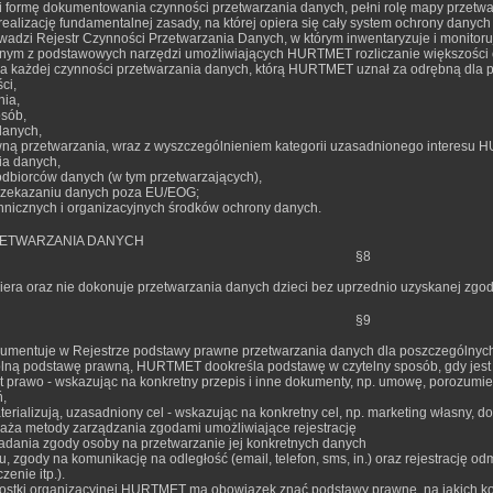
wi formę dokumentowania czynności przetwarzania danych, pełni rolę mapy przetw
ealizację fundamentalnej zasady, na której opiera się cały system ochrony danych 
dzi Rejestr Czynności Przetwarzania Danych, w którym inwentaryzuje i monitoru
jednym z podstawowych narzędzi umożliwiających HURTMET rozliczanie większośc
dla każdej czynności przetwarzania danych, którą HURTMET uznał za odrębną dla po
ci,
nia,
osób,
 danych,
ną przetwarzania, wraz z wyszczególnieniem kategorii uzasadnionego interesu HU
ia danych,
 odbiorców danych (w tym przetwarzających),
przekazaniu danych poza EU/EOG;
chnicznych i organizacyjnych środków ochrony danych.
ETWARZANIA DANYCH
§8
ra oraz nie dokonuje przetwarzania danych dzieci bez uprzednio uzyskanej zgod
§9
entuje w Rejestrze podstawy prawne przetwarzania danych dla poszczególnych 
lną podstawę prawną, HURTMET dookreśla podstawę w czytelny sposób, gdy jest to
t prawo - wskazując na konkretny przepis i inne dokumenty, np. umowę, porozumien
,
terializują, uzasadniony cel - wskazując na konkretny cel, np. marketing własny, 
ża metody zarządzania zgodami umożliwiające rejestrację
siadania zgody osoby na przetwarzanie jej konkretnych danych
, zgody na komunikację na odległość (email, telefon, sms, in.) oraz rejestrację 
zenie itp.).
nostki organizacyjnej HURTMET ma obowiązek znać podstawy prawne, na jakich k