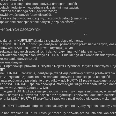
ciwie (rzetelność);
rzysty dla osoby, której dane dotyczą (transparentność);
celach i jedynie w niezbędnym zakresie (minimalizacja);
 potrzeba dla danego celu (adekwatność);
 prawidłowość danych (prawidłowość);
 okres niezbędny do realizacji wyznaczonych celów (czasowość);
dpowiednie zabezpieczenie danych (bezpieczeństwo).
ONY DANYCH OSOBOWYCH
§5
ny danych w HURTMET składają się następujące elementy:
a danych. HURTMET dokonuje identyfikacji posiadanych przez siebie danych, klas
sobów wykorzystania danych (inwentaryzacja), w tym:
zetwarzania danych specjalnych i danych ,,kryminalnych" (dane wrażliwe);
zetwarzania danych osób, których HURTMET nie identyfikuje (dane niezidentyfiko
zetwarzania danych dzieci;
rowania danymi.
MET opracowuje, prowadzi i utrzymuje Rejestr Czynności Danych Osobowych. Rejes
MET.
ne. HURTMET zapewnia, identyfikuje, weryfikuje podstawy prawne przetwarzania d
tem zarządzania zgodami na przetwarzanie danych i komunikację na odległość,
 i uszczegóławia uzasadnienie przypadków, gdy HURTMET przetwarza dane na po
jednostki. HURTMET spełnia obowiązki informacyjne względem osób, których dane
ane w tym zakresie żądania, w tym:
ormacyjne. HURTMET przekazuje osobom prawem wymagane informacje, w tym info
eraniu danych i w innych sytuacjach oraz organizuje i zapewnia udokumentowanie r
onania żądań. HURTMET weryfikuje i zapewnia możliwość efektywnego wykonania 
.
. HURTMET zapewnia odpowiednie nakłady i procedury, aby żądania osób były r
 o naruszeniach. HURTMET stosuje procedury pozwalające na ustalenie konieczn