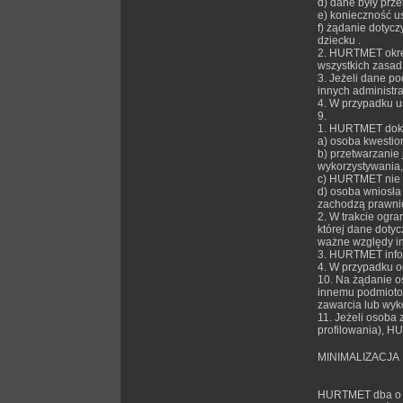
d) dane były prz
e) konieczność u
f) żądanie dotyc
dziecku .
2. HURTMET okreś
wszystkich zasad 
3. Jeżeli dane p
innych administr
4. W przypadku u
9.
1. HURTMET dokon
a) osoba kwestio
b) przetwarzanie
wykorzystywania,
c) HURTMET nie p
d) osoba wniosła
zachodzą prawni
2. W trakcie ogr
której dane dotyc
ważne względy in
3. HURTMET infor
4. W przypadku o
10. Na żądanie 
innemu podmiotowi
zawarcia lub wyk
11. Jeżeli osoba
profilowania), H
MINIMALIZACJA
HURTMET dba o m