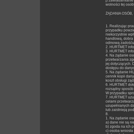
j) zawiadamianie
wolności tej osob
ŻĄDANIA OSÓB
1. Realizując pr
przypadku powzię
niekorzystnie wp
handlową, dobra 
odmową zadośćuc
2. HURTMET inform
3. HURTMET infor
4. Na żądanie os
przetwarzania zg
jej dotyczących.
dostępu do danyc
5. Na żądanie HU
cennik kopii dan
koszt obsługi żą
6. HURTMET doko
rozsądny sposób 
W przypadku spro
7. HURTMET uzupe
celami przetwarz
uzupełnianych da
lub zaistnieją p
8.
1. Na żądanie o
a) dane nie są ni
b) zgoda na ich p
c) osoba wniosła