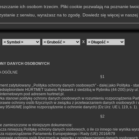
szczanie ich osobom trzecim. Pliki cookie pozwalają na poznanie twoi
zystanie z serwisu, wyrażasz na to zgodę. Dowiedz się więcej w naszej
X
ONY DANYCH OSOBOWYCH
A OGÓLNE
§1
ment zatytułowany ,,Polityka ochrony danych osobowych" - dalej jako Polityka - 
dsiębiorstwie HURTMET Izabela Rękawek z siedzibą w Rybniku (44-200) przy ul.
 internetowym pod adresem hurtmet.pl.
ityka stanowi politykę ochrony danych osobowych w rozumieniu rozporządzenia Pa
sprawie ochrony osób fizycznych w związku z przetwarzaniem danych osobowych i
wy 95/46/WE (ogólne rozporządzenie o ochronie danych) (Dz.Urz. UE L 119, s. 1).
§2
icje zamieszczone w niniejszym dokumencie:
nacza niniejszą Politykę ochrony danych osobowych, o ile co innego nie wynika wyra
za rozporządzenie Parlamentu Europejskiego i Rady (UE) 2016/679
w sprawie ochrony osób fizycznych w związku z przetwarzaniem danych osobowych