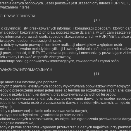
arzania danych osobowych. Jeżeli podstawą jest uzasadniony interes HURTMET , 
twarzaniem interes.
GI PRAW JEDNOSTKI
§10
 czytelność i styl przekazywanych informacji i komunikacji z osobami, których da
ia osobom korzystanie z ich praw poprzez różne działania, w tym: zamieszczenie
 do informacji o prawach osób, sposobie skorzystania z nich w HURTMET, a takż
iających osobom realizację ich praw.
o dotrzymywanie prawnych terminów realizacji obowiązków względem osób.
adza adekwatne metody identyfikacji i uwierzytelniania osób dla potrzeb realizac
acji praw jednostki, HURTMET zapewnia procedury i mechanizmy pozwalające ziden
ch zmiany i usuwać w sposób zintegrowany,
mentuje obsługę obowiązków informacyjnych, zawiadomień i żądań osób.
BOWIĄZKÓW INFORMACYJNYCH
§11
e obowiązki informacyjne poprzez:
odnych z prawem i efektywnych sposoby wykonywania obowiązków informacyjnych
osoby o przedłużeniu ponad jeden miesiąc terminu na rozpatrzenie żądania tej oso
soby o przetwarzaniu jej danych, przy pozyskiwaniu danych od tej osoby,
soby o przetwarzaniu jej danych, przy pozyskiwaniu danych o tej osobie niebezpoś
sobu informowania osób o przetwarzaniu danych niezidentyfikowanych, tam gdzie to
zyjnym),
osoby o planowanej zmianie celu przetwarzania danych,
osoby przed uchyleniem ograniczenia przetwarzania.
odbiorców danych o sprostowaniu, usunięciu lub ograniczeniu przetwarzania dany
ub będzie niemożliwe),
osoby o prawie sprzeciwu względem przetwarzania danych najpóźniej przy pierwszy