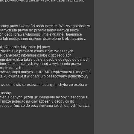
 ono powodować wysokie ryzyko naruszenia praw lub
ony praw i wolności osób trzecich. W szczególności w
 danych lub prawa do przeniesienia danych może
h osób, prawa własności intelektualnej, tajemnicę
i lub podjąć inne prawem dozwolone kroki, łącznie z
iła żądanie dotyczące jej praw.
żądania i o prawach osoby z tym związanych.
ej dane oraz informuje osobę o szczegółach
iu danych), a także udziela osobie dostępu do danych
niem, że kopii danych wydanej w wykonaniu prawa
kopie danych.
ierwszej kopii danych. HURTMET wprowadza i utrzymuje
 skalkulowana jest w oparciu o oszacowany jednostkowy
wo odmówić sprostowania danych, chyba że osoba w
 osoby.
nia danych, jeżeli uzupełnienie byłoby niezgodne z
ET może polegać na oświadczeniu osoby co do
rocedur (np. co do pozyskiwania takich danych), prawa