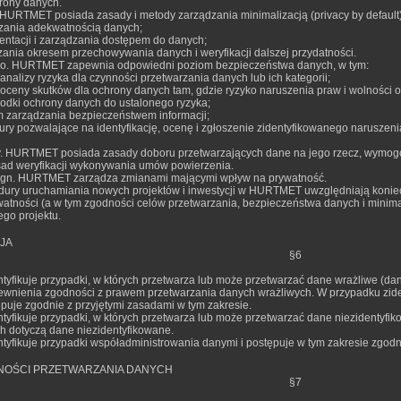
rony danych.
 HURTMET posiada zasady i metody zarządzania minimalizacją (privacy by default)
zania adekwatnością danych;
entacji i zarządzania dostępem do danych;
zania okresem przechowywania danych i weryfikacji dalszej przydatności.
wo. HURTMET zapewnia odpowiedni poziom bezpieczeństwa danych, w tym:
nalizy ryzyka dla czynności przetwarzania danych lub ich kategorii;
oceny skutków dla ochrony danych tam, gdzie ryzyko naruszenia praw i wolności o
rodki ochrony danych do ustalonego ryzyka;
m zarządzania bezpieczeństwem informacji;
dury pozwalające na identyfikację, ocenę i zgłoszenie zidentyfikowanego narusz
cy. HURTMET posiada zasady doboru przetwarzających dane na jego rzecz, wymo
sad weryfikacji wykonywania umów powierzenia.
esign. HURTMET zarządza zmianami mającymi wpływ na prywatność.
dury uruchamiania nowych projektów i inwestycji w HURTMET uwzględniają koni
tności (a w tym zgodności celów przetwarzania, bezpieczeństwa danych i minimaliz
go projektu.
JA
§6
yfikuje przypadki, w których przetwarza lub może przetwarzać dane wrażliwe (da
wnienia zgodności z prawem przetwarzania danych wrażliwych. W przypadku zide
puje zgodnie z przyjętymi zasadami w tym zakresie.
yfikuje przypadki, w których przetwarza lub może przetwarzać dane niezidentyfik
ch dotyczą dane niezidentyfikowane.
yfikuje przypadki współadministrowania danymi i postępuje w tym zakresie zgodni
NOŚCI PRZETWARZANIA DANYCH
§7