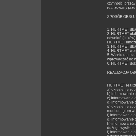
czynności przetw
realizowany prze
SPOSÓB OBSŁU
1. HURTMET dba o
2. HURTMET ułatw
odwołań (linków)
HURTMET umożliw
3. HURTMET dba 
4. HURTMET wprow
5. W celu realiz
wprowadzać do ni
6. HURTMET doku
REALIZACJA O
HURTMET realizuj
a) określenie zg
b) informowanie 
c) informowanie o
d) informowanie o
e) określenie spo
monitoringiem wi
f) informowanie 
g) informowanie 
h) informowanie 
dużego wysiłku l
i) informowanie 