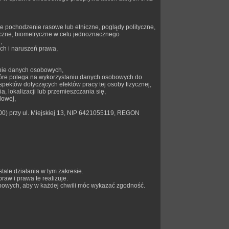
e pochodzenie rasowe lub etniczne, poglądy polityczne,
czne, biometryczne w celu jednoznacznego
,
ch i naruszeń prawa,
anie danych osobowych,
tóre polega na wykorzystaniu danych osobowych do
pektów dotyczących efektów pracy tej osoby fizycznej,
, lokalizacji lub przemieszczania się,
dowej,
) przy ul. Miejskiej 13, NIP 6421055119, REGON
le działania w tym zakresie.
w i prawa te realizuje.
bowych, aby w każdej chwili móc wykazać zgodność.