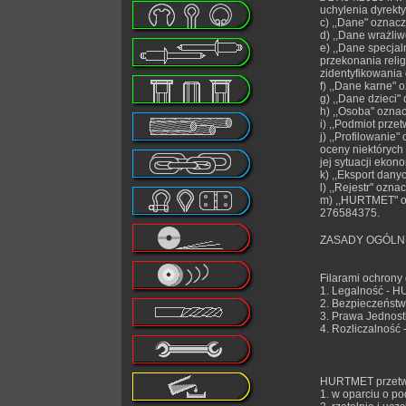
uchylenia dyrekty
c) ,,Dane" oznacz
d) ,,Dane wrażliw
e) ,,Dane specja
przekonania reli
zidentyfikowania 
f) ,,Dane karne"
g) ,,Dane dzieci"
h) ,,Osoba" oznac
i) ,,Podmiot prz
j) ,,Profilowani
oceny niektórych
jej sytuacji ekon
k) ,,Eksport dan
l) ,,Rejestr" oz
m) ,,HURTMET" oz
276584375.
ZASADY OGÓLN
Filarami ochron
1. Legalność - H
2. Bezpieczeństw
3. Prawa Jednost
4. Rozliczalność
HURTMET przetwa
1. w oparciu o p