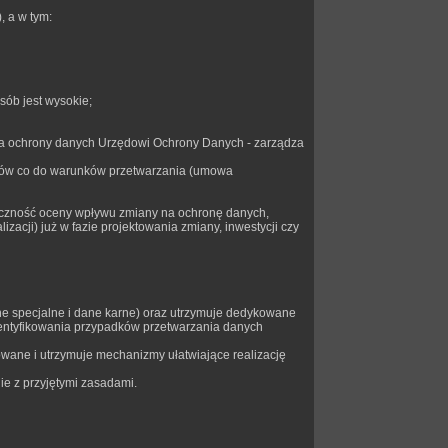
, a w tym:
sób jest wysokie;
enia ochrony danych Urzędowi Ochrony Danych - zarządza
gów co do warunków przetwarzania (umowa
eczność oceny wpływu zmiany na ochronę danych,
acji) już w fazie projektowania zmiany, inwestycji czy
ne specjalne i dane karne) oraz utrzymuje dedykowane
ntyfikowania przypadków przetwarzania danych
owane i utrzymuje mechanizmy ułatwiające realizację
e z przyjętymi zasadami.