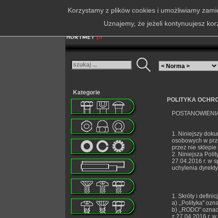
Korzystamy z plików cookies i umożliwiamy zamie
Uznajemy, że jeżeli kontynuujesz kor
Kategorie
POLITYKA OCHR
POSTANOWIENI
1. Niniejszy doku
osobowych w prze
przez nie sklepie
2. Niniejsza Pol
27.04.2016 r. w 
uchylenia dyrekty
1. Skróty i defin
a) ,,Polityka" oz
b) ,,RODO" oznac
z 27.04.2016 r. 