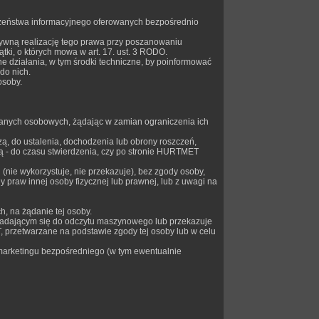
czeństwa informacyjnego oferowanych bezpośrednio
ywną realizację tego prawa przy poszanowaniu
tki, o których mowa w art. 17. ust. 3 RODO.
 działania, w tym środki techniczne, by poinformować
do nich.
osoby.
 danych osobowych, żądając w zamian ograniczenia ich
ą, do ustalenia, dochodzenia lub obrony roszczeń,
ą - do czasu stwierdzenia, czy po stronie HURTMET
nie wykorzystuje, nie przekazuje), bez zgody osoby,
y praw innej osoby fizycznej lub prawnej, lub z uwagi na
 na żądanie tej osoby.
dającym się do odczytu maszynowego lub przekazuje
, przetwarzane na podstawie zgody tej osoby lub w celu
marketingu bezpośredniego (w tym ewentualnie