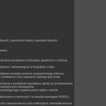
 danych, zależności między zasobami danych,
wane);
tr jest narzędziem rozliczania zgodności z ochroną
anych i odnotowuje je w Rejestrze, w tym:
dstawie swojego prawnie uzasadnionego interesu.
 przetwarza, oraz zapewnia obsługę tych praw,
rmację o możliwości wycofania zgody na przetwarzanie
ealizacji tych obowiązków.
każdego typu żądania przez siebie i swoich
ealizowane w terminach i w sposób wymagany RODO i
ości zawiadomienia osób dotkniętych zidentyfikowanym