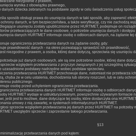
etwarzane niezgodnie z prawem,
sunięcia wynika z obowiązku prawnego,
zy danych dziecka zebranych na podstawie zgody w celu świadczenia usług społe
la sposób obsługi prawa do usunięcia danych w taki sposób, aby zapewnić efekt
ochrony danych, w tym bezpieczeństwa, a także weryfikację, czy nie zachodzą wyją
odlegające usunięciu zostały upublicznione przez HURTMET, podejmuje on rozsądne
atorów przetwarzających te dane osobowe, o potrzebie usunięcia danych i dostępu 
sunięcia danych HURTMET informuje osobę o odbiorcach danych, na żądanie tej 
uje ograniczenia przetwarzania danych na żądanie osoby, gdy:
nuje prawidłowość danych - na okres pozwalający sprawdzić ich prawidłowość,
 jest niezgodne z prawem, a osoba, której dane dotyczą, sprzeciwia się usunięciu
otrzebuje już danych osobowych, ale są one potrzebne osobie, której dane dotycz
 sprzeciw względem przetwarzania z przyczyn związanych z jej szczególną sytuacj
e uzasadnione podstawy nadrzędne wobec podstaw sprzeciwu.
aniczenia przetwarzania HURTMET przechowuje dane, natomiast nie przetwarza ich (
zą, chyba że w celu ustalenia, dochodzenia lub obrony roszczeń, lub w celu ochron
teresu publicznego.
muje osobę przed uchyleniem ograniczenia przetwarzania.
graniczenia przetwarzania danych HURTMET informuje osobę o odbiorcach danych,
osoby HURTMET wydaje w ustrukturyzowanym, powszechnie używanym formacie na
, jeśli jest to możliwe, dane dotyczące tej osoby, które dostarczyła ona HURTMET
onania umowy z nią zawartej, w systemach informatycznych HURTMET.
 zgłosi sprzeciw względem przetwarzania jej danych przez HURTMET na potrzeby 
URTMET uwzględni sprzeciw i zaprzestanie takiego przetwarzania.
§13
inimalizację przetwarzania danych pod kątem: