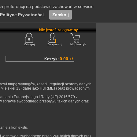
ch preferencji na podstawie zachowań w serwisie.
Polityce Prywatności
.
Zamknij
Nie jesteś zalogowany
Zaloguj
Zarejestruj
Mój koszyk
0.00 zł
Koszyk:
stanowi mapę wymogów, zasad i regulacji ochrony danych
 Miejskiej 13 (dalej jako HURMET) oraz prowadzonym
rlamentu Europejskiego i Rady (UE) 2016/679 z
 w sprawie swobodnego przepływu takich danych oraz
źnie z kontekstu,
 i w sprawie swobodnego przepływu takich danych oraz