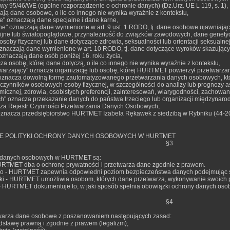
wy 95/46/WE (ogólne rozporządzenie o ochronie danych) (Dz.Urz. UE L 119, s. 1),
ają dane osobowe, o ile co innego nie wynika wyraźnie z kontekstu,
e" oznaczają dane specjalne i dane karne,
lne" oznaczają dane wymienione w art. 9 ust. 1 RODO, tj. dane osobowe ujawniając
gijne lub światopoglądowe, przynależność do związków zawodowych, dane genety
osoby fizycznej lub dane dotyczące zdrowia, seksualności lub orientacji seksualnej
 oznaczają dane wymienione w art. 10 RODO, tj. dane dotyczące wyroków skazujący
 oznaczają dane osób poniżej 16. roku życia,
za osobę, której dane dotyczą, o ile co innego nie wynika wyraźnie z kontekstu,
etwarzający" oznacza organizację lub osobę, której HURTMET powierzył przetwarz
e" oznacza dowolną formę zautomatyzowanego przetwarzania danych osobowych, k
 czynników osobowych osoby fizycznej, w szczególności do analizy lub prognozy as
omicznej, zdrowia, osobistych preferencji, zainteresowań, wiarygodności, zachowania
ych" oznacza przekazanie danych do państwa trzeciego lub organizacji międzynaro
nacza Rejestr Czynności Przetwarzania Danych Osobowych,
nacza przedsiębiorstwo HURTMET Izabela Rękawek z siedzibą w Rybniku (44-200
E POLITYKI OCHRONY DANYCH OSOBOWYCH W HURTMET
§3
y danych osobowych w HURTMET są:
URTMET dba o ochronę prywatności i przetwarza dane zgodnie z prawem.
o - HURTMET zapewnia odpowiedni poziom bezpieczeństwa danych podejmując sta
ki - HURTMET umożliwia osobom, których dane przetwarza, wykonywanie swoich pra
 - HURTMET dokumentuje to, w jaki sposób spełnia obowiązki ochrony danych oso
§4
rza dane osobowe z poszanowaniem następujących zasad:
odstawę prawną i zgodnie z prawem (legalizm);