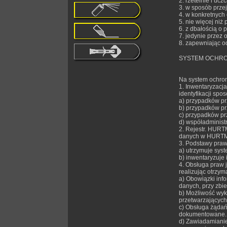
2. rzetelnie i ucz
3. w sposób przej
4. w konkretnych 
5. nie więcej niż
6. z dbałością o
7. jedynie przez
8. zapewniając o
SYSTEM OCHR
Na system ochro
1. Inwentaryzacj
identyfikacji spo
a) przypadków pr
b) przypadków pr
c) przypadków pr
d) współadminist
2. Rejestr. HURT
danych w HURT
3. Podstawy praw
a) utrzymuje sys
b) inwentaryzuje
4. Obsługa praw 
realizując otrzym
a) Obowiązki inf
danych, przy zbi
b) Możliwość wyk
przetwarzających
c) Obsługa żądań
dokumentowane.
d) Zawiadamianie