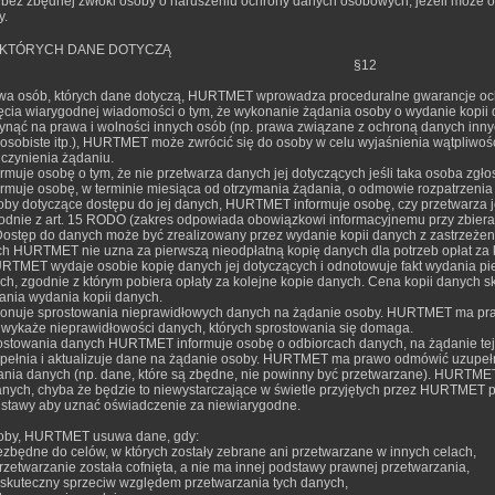
 bez zbędnej zwłoki osoby o naruszeniu ochrony danych osobowych, jeżeli może
y.
, KTÓRYCH DANE DOTYCZĄ
§12
awa osób, których dane dotyczą, HURTMET wprowadza proceduralne gwarancje ochr
cia wiarygodnej wiadomości o tym, że wykonanie żądania osoby o wydanie kopii
łynąć na prawa i wolności innych osób (np. prawa związane z ochroną danych innyc
osobiste itp.), HURTMET może zwrócić się do osoby w celu wyjaśnienia wątpliwośc
zynienia żądaniu.
uje osobę o tym, że nie przetwarza danych jej dotyczących jeśli taka osoba zgłos
muje osobę, w terminie miesiąca od otrzymania żądania, o odmowie rozpatrzenia 
oby dotyczące dostępu do jej danych, HURTMET informuje osobę, czy przetwarza j
odnie z art. 15 RODO (zakres odpowiada obowiązkowi informacyjnemu przy zbieran
 Dostęp do danych może być zrealizowany przez wydanie kopii danych z zastrzeże
h HURTMET nie uzna za pierwszą nieodpłatną kopię danych dla potrzeb opłat za 
RTMET wydaje osobie kopię danych jej dotyczących i odnotowuje fakt wydania p
ych, zgodnie z którym pobiera opłaty za kolejne kopie danych. Cena kopii danych
dania wydania kopii danych.
nuje sprostowania nieprawidłowych danych na żądanie osoby. HURTMET ma pra
wykaże nieprawidłowości danych, których sprostowania się domaga.
stowania danych HURTMET informuje osobę o odbiorcach danych, na żądanie tej
łnia i aktualizuje dane na żądanie osoby. HURTMET ma prawo odmówić uzupełnie
ania danych (np. dane, które są zbędne, nie powinny być przetwarzane). HURTM
nych, chyba że będzie to niewystarczające w świetle przyjętych przez HURTMET p
odstawy aby uznać oświadczenie za niewiarygodne.
soby, HURTMET usuwa dane, gdy:
ezbędne do celów, w których zostały zebrane ani przetwarzane w innych celach,
rzetwarzanie została cofnięta, a nie ma innej podstawy prawnej przetwarzania,
 skuteczny sprzeciw względem przetwarzania tych danych,