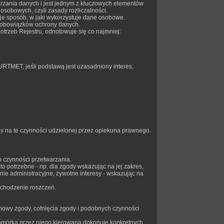
arzania danych i jest jednym z kluczowych elementów
osobowych, czyli zasady rozliczalności.
je sposób, w jaki wykorzystuje dane osobowe.
i obowiązków ochrony danych.
trzeb Rejestru, odnotowuje się co najmniej:
RTMET, jeśli podstawą jest uzasadniony interes,
y na te czynności udzielonej przez opiekuna prawnego.
czynności przetwarzania.
 potrzebne - np. dla zgody wskazując na jej zakres,
ie administracyjne, żywotne interesy - wskazując na
dochodzenie roszczeń.
odmowy zgody, cofnięcia zgody i podobnych czynności
omórka przez niego kierowana dokonuje konkretnych