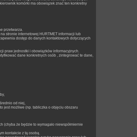
kierownik komórki ma obowiązek znać ten konkretny
ne przetwarza.
 na stronie internetowej HURTMET informacji lub
e zapewnia dostęp do danych kontaktowych dotyczących
ji praw jednostki i obowiązków informacyjnych.
tyfikować dane konkretnych osób , zintegrować te dane,
,
by,
rednio od niej,
 jest możliwe (np. tabliczka o objęciu obszaru
ch (chyba że będzie to wymagało niewspółmiernie
m kontakcie z tą osobą.