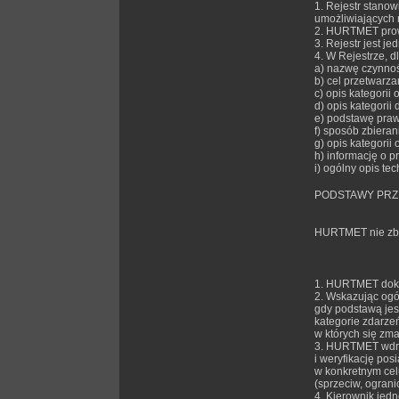
1. Rejestr stano
umożliwiających r
2. HURTMET prowa
3. Rejestr jest 
4. W Rejestrze, 
a) nazwę czynnoś
b) cel przetwarza
c) opis kategorii 
d) opis kategorii
e) podstawę praw
f) sposób zbieran
g) opis kategorii
h) informację o 
i) ogólny opis te
PODSTAWY PRZ
HURTMET nie zbie
1. HURTMET dokum
2. Wskazując ogó
gdy podstawą jes
kategorie zdarzeń
w których się zma
3. HURTMET wdra
i weryfikację po
w konkretnym celu
(sprzeciw, ogranic
4. Kierownik jed