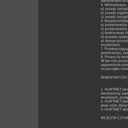
naruszeniem och
5. Minimalizacja.
a) zasady zarząd
b) zasady reglam
c) zasady zarząd
6. Bezpieczeńst
a) przeprowadza a
b) przeprowadza 
c) dostosowuje ś
d) posiada syste
e) stosuje proce
incydentami.
7. Przetwarzają
powierzenia), za
8. Privacy by d
W tym celu proce
zapewnienie prywa
na początku nowe
INWENTARYZAC
1. HURTMET ident
mechanizmy zape
wrażliwych, postę
2. HURTMET ident
praw osób, który
3. HURTMET ident
REJESTR CZYN