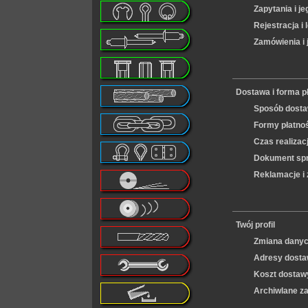
Zapytania i j
Rejestracja i
Zamówienia i 
Dostawa i forma p
Sposób dostaw
Formy płatno
Czas realizacj
Dokument sp
Reklamacje i 
Twój profil
Zmiana danych
Adresy dosta
Koszt dostaw
Archiwlane z