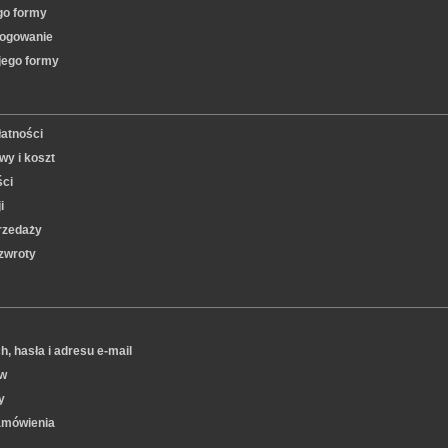
ego formy
 logowanie
jego formy
łatności
y i koszt
ści
i
rzedaży
zwroty
, hasła i adresu e-mail
w
y
amówienia