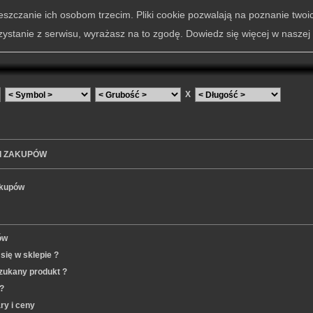
szczanie ich osobom trzecim. Pliki cookie pozwalają na poznanie twoi
zystanie z serwisu, wyrażasz na to zgodę. Dowiedz się więcej w naszej
X
I ZAKUPÓW
akupów
ów
się w sklepie ?
zukany produkt ?
?
ry i ceny