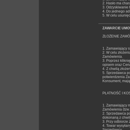
2. Hasło ma chara
3. Odzyskiwanie 
4. Do jednego ad
5. W celu usunię
ZAWARCIE UM
ZŁOŻENIE ZAMÓ
1. Zamawiający s
2. W celu złożen
Zamówienia.
3. Poprzez klikn
opisem oraz Ceną
4. Z chwilą złoż
5. Sprzedawca po
potwierdzenia Za
Konsument, mają 
PŁATNOŚĆ I KO
1. Zamawiający m
Zamówienia (tzw. 
2. Sprzedawca po
dokonaną z chwil
3. Przy odbiorze
4. Towar wysyłan
Sprzedawcy.