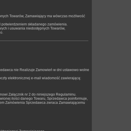
wionych Towarów, Zamawiający ma wówczas możliwość
ed potwierdzeniem składanego zamówienia.
wych i usuwania niedostępnych Towarów,
o.
rzedawca nie Realizuje Zamowień w dni ustawowo wolne
zty elektronicznej e-mail wiadomość zawierającą:
anowi Załącznik nr 2 do niniejszego Regulaminu.
wionej ilości danego Towaru, Sprzedawca poinformuje,
zeniem Zamówienia Sprzedawca zwraca Zamawiającemu