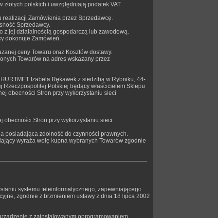
 złotych polskich i uwzględniają podatek VAT.
 realizacji Zamówienia przez Sprzedawcę.
łasność Sprzedawcy.
 z jej działalnością gospodarczą lub zawodową.
ący dokonuje Zamówień.
kazanej ceny Towaru oraz Kosztów dostawy.
ionych Towarów na adres wskazany przez
 HURTMET Izabela Rękawek z siedzibą w Rybniku, 44-
ej Rzeczpospolitej Polskiej będący właścicielem Sklepu
ej obecności Stron przy wykorzystaniu sieci
obecności Stron przy wykorzystaniu sieci
na posiadająca zdolność do czynności prawnych.
wiający wyraża wolę kupna wybranych Towarów zgodnie
staniu systemu teleinformatycznego, zapewniającego
cyjne, zgodnie z brzmieniem ustawy z dnia 18 lipca 2002
b urządzenie z zainstalowanym oprogramowaniem