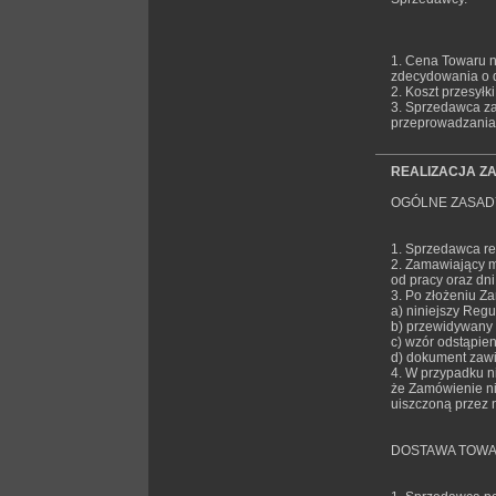
1. Cena Towaru 
zdecydowania o 
2. Koszt przesył
3. Sprzedawca z
przeprowadzania 
REALIZACJA Z
OGÓLNE ZASADY
1. Sprzedawca re
2. Zamawiający m
od pracy oraz dni
3. Po złożeniu Z
a) niniejszy Regu
b) przewidywany 
c) wzór odstąpie
d) dokument zawi
4. W przypadku n
że Zamówienie n
uiszczoną przez 
DOSTAWA TOW