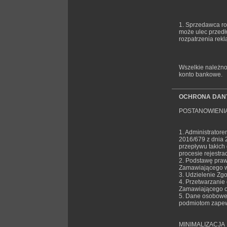
1. Sprzedawca ro
może ulec przedł
rozpatrzenia rek
Wszelkie należno
konto bankowe.
OCHRONA DAN
POSTANOWIENI
1. Administratore
2016/679 z dnia 
przepływu takich
procesie rejestra
2. Podstawę praw
Zamawiającego w 
3. Udzielenie Zg
4. Przetwarzanie
Zamawiającego od
5. Dane osobowe 
podmiotom zapew
MINIMALIZACJA