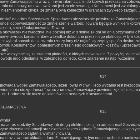
mowy Zamawiającemu wraz z innymi informacjami, do których przekazania zobowią
pienia od umowy, umowa uważana jest za niezawartą, a Konsument jest zwolniony z
e niezmienionym chyba, że zmiana była konieczna w granicach zwykłego zarządu. Z
odesłać na adres Sprzedawcy. Sprzedawca niezwłocznie potwierdza Zamawiające
onosi odpowiedzialność za zmniejszenie wartości Towaru będące wynikiem korzys
akteru, cech i funkcjonowania Towaru.
 obowiązek niezwłocznie, nie później niż w terminie 14 dni od dnia otrzymania oś
mowy, zwrócić konsumentowi wszystkie dokonane przez niego płatności, w tym koszt
ent wybrał sposób dostarczenia rzeczy inny niż najtańszy zwykły sposób dostarcz
wrotu Konsumentowi poniesionych przez niego dodatkowych kosztów (Sprzedawca
ruje).
że wstrzymać się ze zwrotem płatności, o których mowa w ust. 7 powyżej, do chwi
wodu jego odesłania, w zależności od tego, które zdarzenie nastąpi wcześniej.
§14
powiada wobec Zamawiającego, jeżeli Towar w chwili jego wydania jest niezgod
twierdzenia niezgodności Towaru z umową Zamawiający powinien zgłosić reklama
 ust. 1 odnoszą się także do klientów nie będących Konsumentami.
EKLAMACYJNA
§15
winna:
a na adres siedziby Sprzedawcy lub drogą elektroniczną, na adres e-mail Sprzedaw
czynę złożenia reklamacji oraz określać zakres żądania Zamawiającego, a w pr
Zamawiającego żądania wymiany towaru,
ana oraz zawierać aktualne dane Zamawiającego, w tym numer rachunku bankowe