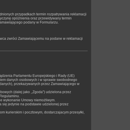
adnionych przypadkach termin rozpatrywania reklamacji
yczynę opóźnienia oraz przewidywany termin
l Zamawiającego podany w Formularzu.
awca zwróci Zamawiającemu na podane w reklamacji
rządzenia Parlamentu Europejskiego i Rady (UE)
zaniem danych osobowych i w sprawie swobodnego
e danych), przekazywanych przez Zamawiającego w
wych (dalej jako ,,Zgoda") udzielona przez
 Regulaminu.
duje wykonanie Umowy niemożliwym.
ię jedynie na podstawie udzielonej przez
m kurierskim i pocztowym, dostarczajacym przesyłki,