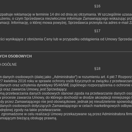
§16
zpatruje reklamację w terminie 14 dni od dnia jej otrzymania. W szczególnie uzas
użeniu, o czym Sprzedawca niezwłocznie informuje Zamawiającego wskazując prz
lamacji. Informację, o której mowa powyżej, Sprzedawca przesyła na adres e-mai
§17
ści wynikające z obniżenia Ceny lub w przypadku odstąpienia od Umowy Sprzed
YCH OSOBOWYCH
A OGÓLNE
§18
m danych osobowych (dalej jako ,,Administrator") w rozumieniu art. 4 pkt 7 Rozpo
27 kwietnia 2016 roku w sprawie ochrony osób fizycznych w związku z przetwar
 danych oraz uchylenia dyrektywy 95/46/WE (ogólnego rozporządzenia o ochroni
cji oraz zawarcia Umowy, jest Sprzedający.
ną przetwarzania danych osobowych stanowi zgoda na przetwarzanie danych osobo
procesie zawarcia Umowy, do którego dochodzi w drodze akceptacji niniejszego
ody przez Zamawiającego nie jest obowiązkowe, jednak jej nieudzielenie spowo
 danych osobowych dotyczących Zamawiającego w celach marketingowych odbywa s
rębnej zgody na takie przetwarzanie.
zgromadzone w celu realizacji Umowy przekazywane są przez Administratora firmo
niającym bieżącą obsługę prawną.