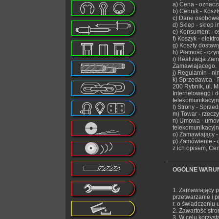
a) Cena - oznacz
b) Cennik - Kosz
c) Dane osobowe 
d) Sklep - sklep 
e) Konsument - o
f) Koszyk - elek
g) Koszty dostaw
h) Płatność - cz
i) Realizacja Za
Zamawiającego.
j) Regulamin - ni
k) Sprzedawca -
200 Rybnik, ul. M
Internetowego i 
telekomunikacyjn
l) Strony - Sprze
m) Towar - rzecz
n) Umowa - umowa
telekomunikacyjn
o) Zamawiający -
p) Zamówienie -
z ich opisem, Ce
OGÓLNE WARUN
1. Zamawiający p
przetwarzanie i 
r. o świadczeniu 
2. Zawartość stro
3. W celu korzys