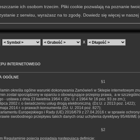
szczanie ich osobom trzecim. Pliki cookie pozwalają na poznanie twoi
zystanie z serwisu, wyrażasz na to zgodę. Dowiedz się więcej w naszej
X
EPU INTERNETOWEGO
A OGÓLNE
§1
ulamin określa ogólne warunki dokonywania Zamówień w Sklepie internetowym znaj
min został sporządzony w oparciu o obowiązujące przepisy prawa, a w szczególnoś
 - ustawa z dnia 23 kwietnia 1964 r. (Dz. U. z 1964 Nr 16 poz. 93 ze zm.);
lipca 2002 r. o świadczeniu usług drogą elektroniczną (Dz.U. z 2013 poz. 1422);
 maja 2014 r. o prawach konsumenta (Dz. U. 2014 poz. 827);
arlamentu Europejskiego i Rady (UE) 2016/679 z 27.04.2016 r. w sprawie ochrony
rawie swobodnego przepływu takich danych oraz uchylenia dyrektywy 95/46/WE (o
§2
ym Regulaminie pojęcia posiadają następującą definicje: