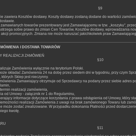
§9
nie zawiera Kosztów dostawy. Koszty dostawy zostaną dodane do wartości zamó
dostawie.
ki zamawianych towarów prezentowany jest Zamawiającemu w tzw. ,,koszyku", prz
astrzega sobie prawo do zmian Cen Towarów, Kosztów dostawy, wprowadzania no
akcji promocyjnych. Zmiana nie może naruszać jakichkolwiek praw Zamawiająceg
AMÓWIENIA I DOSTAWA TOWARÓW
 REALIZACJI ZAMÓWIEŃ
§10
alizuje Zamówienia wyłącznie na terytorium Polski.
oże składać Zamówienia 24 na dobę przez siedem dni w tygodniu, przy czym Sp
, których Sklep jest nieczynny.
amówienia Zamawiający otrzymuje od Sprzedawcy na podany przez siebie adres poc
lamin,
termin realizacji zamówienia,
nia od Umowy - załącznik nr 1 do Regulaminu,
erający informacje dotyczące korzystania z prawa odstąpienia od Umowy, który st
iemożności realizacji Zamówienia z uwagi na brak zamówionego Towaru lub zamó
ie może zostać zrealizowane. W przypadku dokonania Płatności przed dostarc
niego kwotę.
ARU
§11