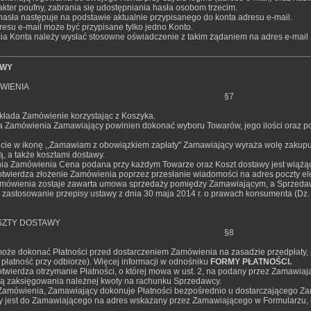
kter poufny, zabrania się udostępniania hasła osobom trzecim.
hasła następuje na podstawie aktualnie przypisanego do konta adresu e-mail.
resu e-mail może być przypisane tylko jedno Konto.
cia Konta należy wysłać stosowne oświadczenie z takim żądaniem na adres e-mail
OWY
WIENIA
§7
kłada Zamówienie korzystając z Koszyka.
ia Zamówienia Zamawiający powinien dokonać wyboru Towarów, jego ilości oraz p
ięcie w ikonę ,,Zamawiam z obowiązkiem zapłaty" Zamawiający wyraża wolę zakup
, a także kosztami dostawy.
enia Zamówienia Cena podana przy każdym Towarze oraz Koszt dostawy jest wiążąc
twierdza złożenie Zamówienia poprzez przesłanie wiadomości na adres poczty el
mówienia zostaje zawarta umowa sprzedaży pomiędzy Zamawiającym, a Sprzedawc
zastosowanie przepisy ustawy z dnia 30 maja 2014 r. o prawach konsumenta (Dz. 
SZTY DOSTAWY
§8
oże dokonać Płatności przed dostarczeniem Zamówienia na zasadzie przedpłaty, pł
płatność przy odbiorze). Więcej informacji w odnośniku
FORMY PŁATNOŚCI.
twierdza otrzymanie Płatności, o której mowa w ust. 2, na podany przez Zamawiają
ą zaksięgowania należnej kwoty na rachunku Sprzedawcy.
 Zamówienia, Zamawiający dokonuje Płatności bezpośrednio u dostarczającego Z
y jest do Zamawiającego na adres wskazany przez Zamawiającego w Formularzu, 