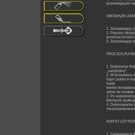
pozwalającym na p
OBOWIĄZKI ZA
1. Zamawiający z
2. Poprzez akcep
przeznaczeniem o
3. Zamawiający p
PROCEDURA RE
1. Dokonanie Reje
,,zarejestruj".
2. W formularzu 
login (adres e-mai
hasło
telefon kontaktow
adres do dostaw (
3. Po wypełnieni
kliknięcie skutku
4. Dokonywanie za
niezarejestrowan
KONTO UŻYTKO
1. Zamawiający d