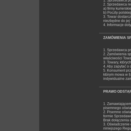
1. Sprzedawca po
2. Sprzedawca re
a) firmy kurierskie
b) Poczty polskiej
3. Towar dostarc
niezbędne do jej
4. Informacje do
ZAMÓWIENIA S
1. Sprzedawca pr
2. Zamówienia sp
właściwości Towa
3. Towary, który
4. Aby zapytać o
5. Konsument prz
którym mowa w §1
indywidualne za
PRAWO ODSTĄP
1. Zamawiającem
pisemnego oświad
2. Pisemne oświa
formie Sprzedawc
Brak dołączenia 
3. Oświadczenie 
niniejszego Regu