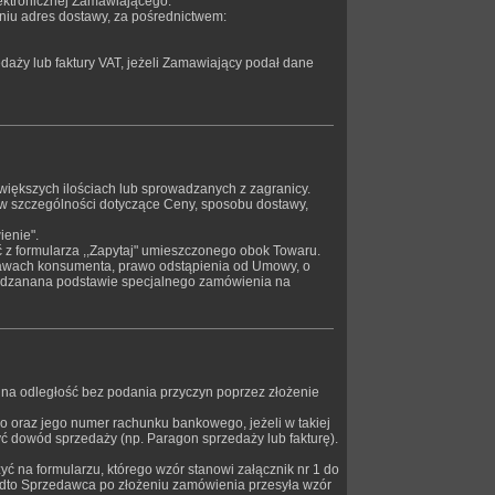
ektronicznej Zamawiającego.
niu adres dostawy, za pośrednictwem:
aży lub faktury VAT, jeżeli Zamawiający podał dane
iększych ilościach lub sprowadzanych z zagranicy.
 w szczególności dotyczące Ceny, sposobu dostawy,
ienie".
ć z formularza ,,Zapytaj" umieszczonego obok Towaru.
prawach konsumenta, prawo odstąpienia od Umowy, o
wadzanana podstawie specjalnego zamówienia na
a odległość bez podania przyczyn poprzez złożenie
oraz jego numer rachunku bankowego, jeżeli w takiej
 dowód sprzedaży (np. Paragon sprzedaży lub fakturę).
ć na formularzu, którego wzór stanowi załącznik nr 1 do
nadto Sprzedawca po złożeniu zamówienia przesyła wzór