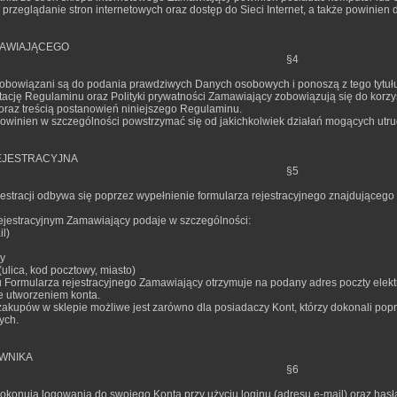
rzeglądanie stron internetowych oraz dostęp do Sieci Internet, a także powinien d
MAWIAJĄCEGO
§4
obowiązani są do podania prawdziwych Danych osobowych i ponoszą z tego tytuł
tację Regulaminu oraz Polityki prywatności Zamawiający zobowiązują się do korzy
raz treścią postanowień niniejszego Regulaminu.
owinien w szczególności powstrzymać się od jakichkolwiek działań mogących utrud
JESTRACYJNA
§5
stracji odbywa się poprzez wypełnienie formularza rejestracyjnego znajdującego si
rejestracyjnym Zamawiający podaje w szczególności:
l)
y
ulica, kod pocztowy, miasto)
u Formularza rejestracyjnego Zamawiający otrzymuje na podany adres poczty elekt
je utworzeniem konta.
kupów w sklepie możliwe jest zarówno dla posiadaczy Kont, którzy dokonali popraw
ych.
WNIKA
§6
okonują logowania do swojego Konta przy użyciu loginu (adresu e-mail) oraz hasł