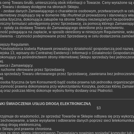
a cenę Towaru brutto, umieszczoną obok informacji o Towarze. Ceny wyrażone są w
ty Towaru i dostawy dostępne na stronach Sklepu.
- zestaw danych Zamawiającego o charakterze osobowym, przetwarzanych w celu
internetowy znajdujący się w domenie http://hurtmet.pl prowadzony i stanowiący w
soba fizyczna, dokonująca zakupów na stronie Sklepu niezwiązanych bezpośrednio
troniczny formularz udostępniony przez Sprzedawcę, za pomocą którego Zamawiaj
y - opłaty za dostawę Towaru do Zamawiającego określone przy zamówieniu.
ynność polegająca na zapłacie, w sposób określony w niniejszym Regulaminie, ws
mówienia - czynności podejmowane przez Sprzedawcę w celu dostarczenia zamów
niejszy Regulamin.
 Przedsiębiorca Izabela Rękawek prowadzący działalność gospodarczą pod nazwą
iejska 13, wpisany do Centralnej Ewidencji i Informacji o Działalności Gospodarcz
dokonujący za pośrednictwem strony internetowej Sklepu sprzedaży bez jednoczesn
ej.
dawca i Zamawiający.
y ruchome oferowane przez Sprzedawcę.
 sprzedaży Towaru oferowanego przez Sprzedawcę, zawierana bez jednoczesnej 
ej.
 osoba fizyczna (w tym Konsument) bądź osoba prawna lub jednostka organizacyj
 czynność prawna dokonywana przy wykorzystaniu Koszyka, podczas której Zama
ną oraz podczas której dokonuje wyboru formy dostawy oraz Płatności.
KI ŚWIADCZENIA USŁUG DROGĄ ELEKTRONICZNĄ
§3
rzyjmuje do wiadomości, że sprzedaż Towarów w Sklepie odbywa się przy wykorzy
przechowywanie, a także wysyłanie i odbieranie danych poprzez sieci telekomunika
usług drogą elektroniczną.
n Sklepu jest prawnie chroniona.
tania ze stron sklepu internetowego Zamawiający powinien posiadać komputer lu