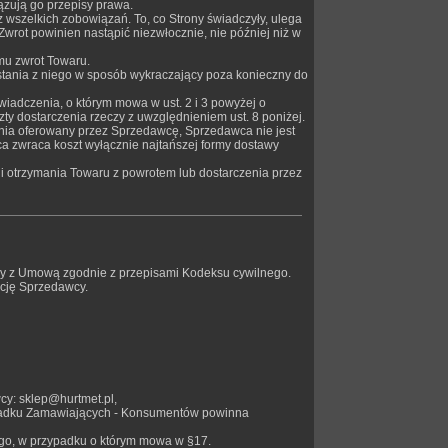
zują go przepisy prawa.
 wszelkich zobowiązań. To, co Strony świadczyły, ulega
wrot powinien nastąpić niezwłocznie, nie później niż w
mu zwrot Towaru.
tania z niego w sposób wykraczający poza konieczny do
wiadczenia, o którym mowa w ust. 2 i 3 powyżej o
y dostarczenia rzeczy z uwzględnieniem ust. 8 poniżej.
ania oferowany przez Sprzedawcę, Sprzedawca nie jest
 zwraca koszt wyłącznie najtańszej formy dostawy
li otrzymania Towaru z powrotem lub dostarczenia przez
ny z Umową zgodnie z przepisami Kodeksu cywilnego.
cję Sprzedawcy.
cy: sklep@hurtmet.pl,
zypadku Zamawiających - Konsumentów powinna
go, w przypadku o którym mowa w §17.