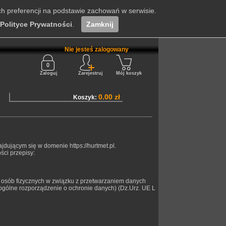
ch preferencji na podstawie zachowań w serwisie.
Polityce Prywatności
.
Zamknij
Nie jesteś zalogowany
Zaloguj
Zarejestruj
Mój koszyk
0.00 zł
Koszyk:
dującym się w domenie https://hurtmet.pl.
ci przepisy:
 osób fizycznych w związku z przetwarzaniem danych
gólne rozporządzenie o ochronie danych) (Dz.Urz. UE L