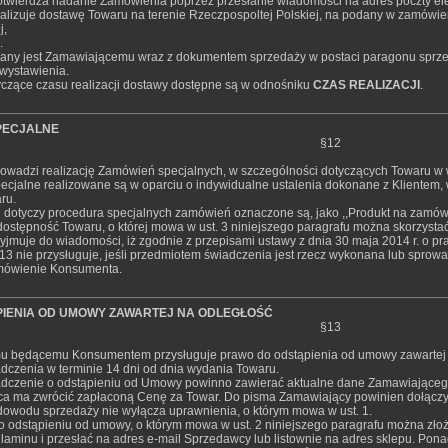
twierdza nadanie Zamówienia poprzez przesłanie wiadomości na adres poczty el
alizuje dostawę Towaru na terenie Rzeczpospoltej Polskiej, na podany w zamówie
j,
.
zany jest Zamawiającemu wraz z dokumentem sprzedaży w postaci paragonu sprzed
 wystawienia.
tyczące czasu realizacji dostawy dostępne są w odnośniku
CZAS REALIZACJI
.
PECJALNE
§12
owadzi realizację Zamówień specjalnych, w szczególności dotyczących Towaru w w
ecjalne realizowane są w oparciu o indywidualne ustalenia dokonane z Klientem,
ru.
ch dotyczy procedura specjalnych zamówień oznaczone są, jako ,,Produkt na zamów
 dostępność Towaru, o której mowa w ust. 3 niniejszego paragrafu można skorzysta
yjmuje do wiadomości, iż zgodnie z przepisami ustawy z dnia 30 maja 2014 r. o 
3 nie przysługuje, jeśli przedmiotem świadczenia jest rzecz wykonana lub spro
mówienie Konsumenta.
IENIA OD UMOWY ZAWARTEJ NA ODLEGŁOŚĆ
§13
u będącemu Konsumentem przysługuje prawo do odstąpienia od umowy zawartej n
czenia w terminie 14 dni od dnia wydania Towaru.
dczenie o odstąpieniu od Umowy powinno zawierać aktualne dane Zamawiającego 
a ma zwrócić zapłaconą Cenę za Towar. Do pisma Zamawiający powinien dołączyć
dowodu sprzedaży nie wyłącza uprawnienia, o którym mowa w ust. 1.
o odstąpieniu od umowy, o którym mowa w ust. 2 niniejszego paragrafu można złoży
laminu i przesłać na adres e-mail Sprzedawcy lub listownie na adres sklepu. Po