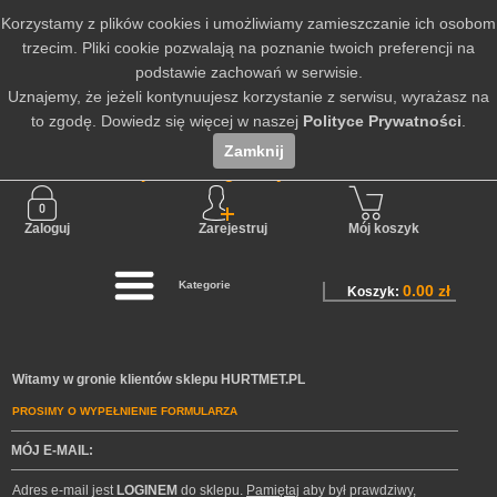
Korzystamy z plików cookies i umożliwiamy zamieszczanie ich osobom
trzecim. Pliki cookie pozwalają na poznanie twoich preferencji na
podstawie zachowań w serwisie.
Uznajemy, że jeżeli kontynuujesz korzystanie z serwisu, wyrażasz na
to zgodę. Dowiedz się więcej w naszej
Polityce Prywatności
.
Zamknij
Nie jesteś zalogowany
Zaloguj
Zarejestruj
Mój koszyk
Kategorie
0.00 zł
Koszyk:
Witamy w gronie klientów sklepu HURTMET.PL
PROSIMY O WYPEŁNIENIE FORMULARZA
MÓJ E-MAIL:
Adres e-mail jest
LOGINEM
do sklepu.
Pamiętaj
aby był prawdziwy,