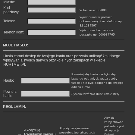
Miasto:
Kod
W formacie: 00-000
pocztowy:
Wpisz numer w postaci:
Telefon:
nr kierunkowy + nr telefonu np:
32 1234567
Wpisz numr bez zera na
Telefon kom:
poczatku np: 500987765
MOJE HASŁO:
Hasło chroni dostęp do twojego konta oraz pozwala uniknąć żmudnego
wpisywania swoich danych przy kolejnych zakupach w sklepie
HURTMET.PL
Pamiętaj aby hasło nie było zbyt
łatwe do odganięcia przez osoby
Hasło:
trzecie i nie było podobne do twojego
adresu e-mail
Powtórz
System rozróżnia duże i małe litery
hasło:
REGULAMIN:
Aby się
zarejestrować,
potrzebna jest
Aby się zarejestrować,
Akceptuję
akceptacja
potrzebna jest akceptacja
Regulamin serwisu
Polityki