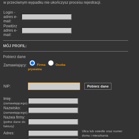
w przeciwnym wypadku nie ukończysz procesu rejestracji.
Login -
adres e-
mail:
Powtórz
adres e-
mail:
MÓJ PROFIL:
Pobierz dane
Zamawiający:
Firma
Osoba
prywatna
NIP:
Pobierz dane
Imię:
(zamawiającego)
Nazwisko:
(zamawiającego)
Nazwa firmy:
(pełne dane do
faktury)
Ulica lub osiedle oraz numer
Adres:
domu i mieszkania