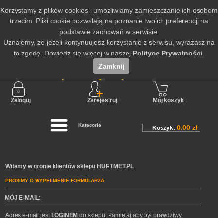
Korzystamy z plików cookies i umożliwiamy zamieszczanie ich osobom
trzecim. Pliki cookie pozwalają na poznanie twoich preferencji na
podstawie zachowań w serwisie.
Uznajemy, że jeżeli kontynuujesz korzystanie z serwisu, wyrażasz na
to zgodę. Dowiedz się więcej w naszej
Polityce Prywatności
.
Zamknij
Nie jesteś zalogowany
Zaloguj
Zarejestruj
Mój koszyk
Kategorie
0.00 zł
Koszyk:
Witamy w gronie klientów sklepu HURTMET.PL
PROSIMY O WYPEŁNIENIE FORMULARZA
MÓJ E-MAIL:
Adres e-mail jest
LOGINEM
do sklepu.
Pamiętaj
aby był prawdziwy,