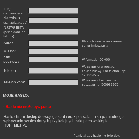
Imię:
(zamawiającego)
Nazwisko:
(zamawiającego)
Nazwa firmy:
(pełne dane do
faktury)
Ulica lub osiedle oraz numer
Adres:
domu i mieszkania
Miasto:
Kod
W formacie: 00-000
pocztowy:
Wpisz numer w postaci:
Telefon:
nr kierunkowy + nr telefonu np:
32 1234567
Wpisz numr bez zera na
Telefon kom:
poczatku np: 500987765
MOJE HASŁO:
·
Hasło nie może być puste
Hasło chroni dostęp do twojego konta oraz pozwala uniknąć żmudnego
wpisywania swoich danych przy kolejnych zakupach w sklepie
HURTMET.PL
Pamiętaj aby hasło nie było zbyt