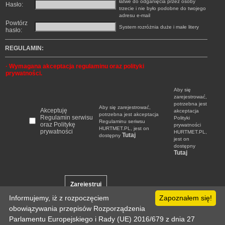
łatwe do odganięcia przez osoby
Hasło:
trzecie i nie było podobne do twojego
adresu e-mail
Powtórz
System rozróżnia duże i małe litery
hasło:
REGULAMIN:
·
Wymagana akceptacja regulaminu oraz polityki
prywatności.
Aby się
zarejestrować,
potrzebna jest
Aby się zarejestrować,
Akceptuję
akceptacja
potrzebna jest akceptacja
Regulamin serwisu
Polityki
Regulaminu seriwsu
oraz Politykę
prywatności
HURTMET.PL, jest on
prywatności
HURTMET.PL,
Tutaj
dostępny
jest on
dostępny
Tutaj
Informujemy, iż z rozpoczęciem
Zapoznałem się!
obowiązywania przepisów Rozporządzenia
Parlamentu Europejskiego i Rady (UE) 2016/679 z dnia 27