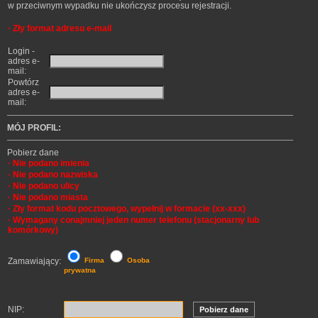
w przeciwnym wypadku nie ukończysz procesu rejestracji.
·
Zły format adresu e-mail
Login -
adres e-
mail:
Powtórz
adres e-
mail:
MÓJ PROFIL:
Pobierz dane
·
Nie podano imienia
·
Nie podano nazwiska
·
Nie podano ulicy
·
Nie podano miasta
·
Zły format kodu pocztowego, wypełnij w formacie (xx-xxx)
·
Wymagany conajmniej jeden numer telefonu (stacjonarny lub
komórkowy)
Zamawiający:
Firma
Osoba
prywatna
NIP:
Pobierz dane