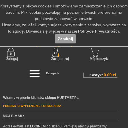
Korzystamy z plików cookies i umożliwiamy zamieszczanie ich osobom
trzecim. Pliki cookie pozwalają na poznanie twoich preferencji na
podstawie zachowań w serwisie.
Uznajemy, że jeżeli kontynuujesz korzystanie z serwisu, wyrażasz na
to zgodę. Dowiedz się więcej w naszej
Polityce Prywatności
.
Zamknij
Nie jesteś zalogowany
Zaloguj
Zarejestruj
Mój koszyk
Kategorie
0.00 zł
Koszyk:
Witamy w gronie klientów sklepu HURTMET.PL
PROSIMY O WYPEŁNIENIE FORMULARZA
MÓJ E-MAIL:
Adres e-mail jest
LOGINEM
do sklepu.
Pamiętaj
aby był prawdziwy,