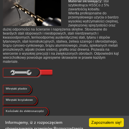
Materiał skrawający:
stal
szybkotnąca HSSCo z 5%
zawartością kobaltu.
Wiertła profesjonalne do
przemysłowego użycia o bardzo
wysokiej wytrzymałości cieplnej,
zwiększonej sprężystości oraz
dużej odporności na ścieranie i naprężenia skrętne. Stosowane do
twardych stali stopowych i niestopowych, stali nierdzewnych i
kwasoodpornych, termoodpornej austenitycznej stali, tytanu i stopów
tytanowych, stali konstrukcyjnych, staliwa, żeliwa szarego i sferoidalnego,
brązu cynowo-cynkowego, brązu aluminiowego, znalu, spiekanych metali
proszkowych, alpaki (nowe srebro), grafitu oraz drewna. Pozwala na
wiercenie o wysokiej precyzji i na zwiększonych obrotach. Odpowiedni kąt
wierzchołkowy powoduje agresywne skrawanie w prawie każdym
materiale.
Wkrętaki płaskie
Wkrętaki krzyżakowe
Końcówki do elektronarzędzi
Informujemy, iż z rozpoczęciem
Zapoznałem się!
Klucze
obowiązywania przepisów Rozporządzenia