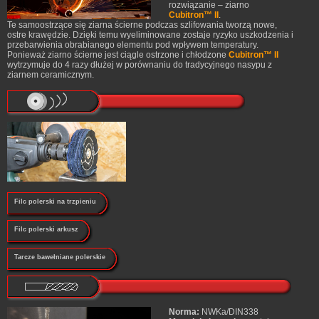
rozwiązanie – ziarno
Cubitron™ II
.
Te samoostrzące się ziarna ścierne podczas szlifowania tworzą nowe,
ostre krawędzie. Dzięki temu wyeliminowane zostaje ryzyko uszkodzenia i
przebarwienia obrabianego elementu pod wpływem temperatury.
Ponieważ ziarno ścierne jest ciągle ostrzone i chłodzone
Cubitron™ II
wytrzymuje do 4 razy dłużej w porównaniu do tradycyjnego nasypu z
ziarnem ceramicznym.
Filc polerski na trzpieniu
Filc polerski arkusz
Tarcze bawełniane polerskie
Norma:
NWKa/DIN338