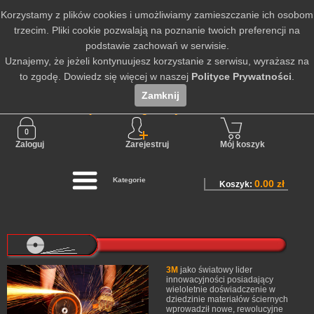
Korzystamy z plików cookies i umożliwiamy zamieszczanie ich osobom
trzecim. Pliki cookie pozwalają na poznanie twoich preferencji na
podstawie zachowań w serwisie.
Uznajemy, że jeżeli kontynuujesz korzystanie z serwisu, wyrażasz na
to zgodę. Dowiedz się więcej w naszej
Polityce Prywatności
.
Zamknij
Nie jesteś zalogowany
Zaloguj
Zarejestruj
Mój koszyk
Kategorie
0.00 zł
Koszyk:
3M
jako światowy lider
innowacyjności posiadający
wieloletnie doświadczenie w
dziedzinie materiałów ściernych
wprowadził nowe, rewolucyjne