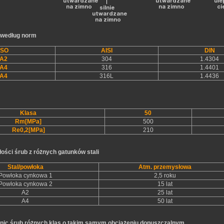
i według norm
ISO
AISI
DIN
A2
304
1.4304
A4
316
1.4401
A4
316L
1.4436
Klasa
50
Rm[MPa]
500
Re0,2[MPa]
210
ości śrub z różnych gatunków stali
Stal/powłoka
Atm. przemysłowa
Powłoka cynkowa 1
2,5 roku
Powłoka cynkowa 2
15 lat
A2
25 lat
A4
50 lat
nic śrub różnych klas o takim samym obciążeniu dopuszczalnym