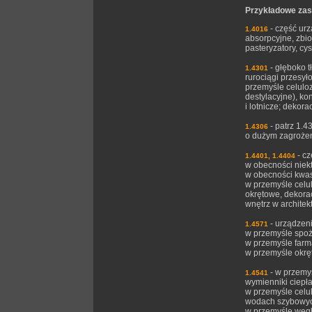
Przykładowe zas
- część ur
1.4016
absorpcyjne, zbio
pasteryzatory, c
- głęboko t
1.4301
rurociągi przesył
przemyśle celulo
destylacyjne), ko
i lotnicze; dekor
- patrz 1.4
1.4306
o dużym zagrożen
- cz
1.4401, 1.4404
w obecności niek
w obecności kwasu
w przemyśle celul
okrętowe, dekora
wnętrz w architek
- urządzeni
1.4571
w przemyśle spoży
w przemyśle farma
w przemyśle okr
- w przemyś
1.4541
wymienniki ciepła
w przemyśle celul
wodach szybowy
w przemyśle węg