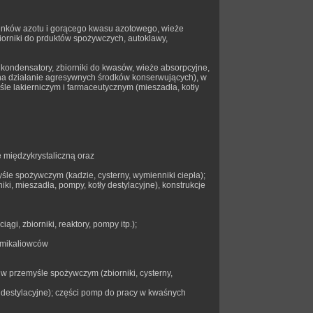
enków azotu i gorącego kwasu azotowego, wieże
biorniki do prduktów spożywczych, autoklawy,
 kondensatory, zbiorniki do kwasów, wieże absorpcyjne,
e na działanie agresywnych środków konserwujących), w
le lakierniczym i farmaceutycznym (mieszadła, kotły
 międzykrystaliczną oraz
śle spożywczym (kadzie, cysterny, wymienniki ciepła);
ki, mieszadła, pompy, kotły destylacyjne), konstrukcje
i, zbiorniki, reaktory, pompy itp.);
hemikaliowców
 w przemyśle spożywczym (zbiorniki, cysterny,
 destylacyjne); części pomp do pracy w kwaśnych