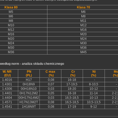
Klasa 80
Klasa 70
M5
M6
M6
M8
M8
M11
M10
M12
M12
M16
M16
M20
M20
M24
M24
M30
M30
M36
M36
M45
 według norm - analiza składu chemicznego
W. NR
PN
C max
Cr
Ni
M
(EU)
(PL)
(%)
(%)
(%)
(%)
1.4016
H17
0,08
16-18
-
-
1.4301
0H18N9
0,07
17-19,5
8-10,5
-
1.4306
00H18N10
0,03
18-20
10-12
-
1.4401
0H17N12M2
0,05
16-18
11-14
2-2,
1.4404
00H17N14M2
0,03
16,5-18,5
10-13
2-2,
1.4571
H17N13M2T
0,08
16,5-18,5
10,5-13,5
2-2,
1.4541
1H18N9T
0,08
17-19
9-12
-