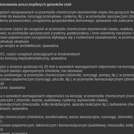
tosowania poszczególnych gatunków stali
ządzeń niespawanych w przemyśle chemicznym (wymienniki ciepła dla gorących tl
rniki do kwasów, rurociągi przesyłowe, cysterny, itp.); w przemyśle spożywczym (z
ysterny przewozowe); urządzenia gospodarstwa domowego; spawanie nie zalecane
łoczone części do urządzeń w przemyśle chemicznym (wymienniki ciepła, reaktory,
owe); w przemyśle spożywczym (cysterny, pasteryzatory, i inne elementy narażon
zowo-papierniczym (urządzenia stykające się z roztworami zasadowymi); w przemyś
nstrukcje okrętowe
acje wnętrz w architekturze; spawalna
301; części urządzeń pracujących w środowiskach
iu korozją międzykrystaliczną; spawalna
ęści o ściance grubszej niż 20 mm o wysokich wymaganiach odporności na korozję
tórych bardzo agresywnych chlorków; nie stosować
 azotowego; w przemyśle chemicznym (zbiorniki, rurociągi, pompy, itp.); w przemy
ozowo-papierniczym (rurociągi, płuczki, itp.); w przemyśle farmaceutycznym (zbiorni
cje
turze; spawalna
a o wysokich wymaganiach odporności na korozję; w przemyśle chemicznym (rurociąg
wczym ( zbiorniki, kadzie, autoklawy, cysterny, wymienniki ciepła);
ceutycznym (mieszadła, kotły destylacyjne, aparaty reakcyjne itp.); ładowanie c
ętowym; spawalna
le chemicznym (chłodnice, kondensatory, wieże absorpcyjne, rurociągi, zbiorniki);
);
ozowo-papierniczym, lakierniczym i farmaceutycznym (autoklawy, mieszadła, kotły
ch
lowym; spawalna.