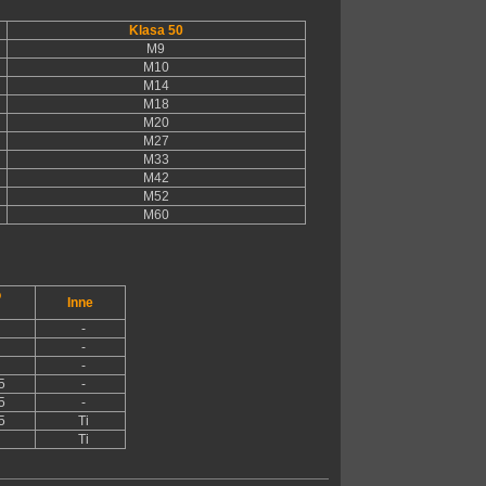
Klasa 50
M9
M10
M14
M18
M20
M27
M33
M42
M52
M60
o
Inne
-
-
-
5
-
5
-
5
Ti
Ti