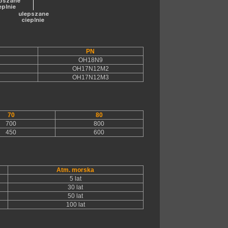
PN
OH18N9
OH17N12M2
OH17N12M3
70
80
700
800
450
600
Atm. morska
5 lat
30 lat
50 lat
100 lat