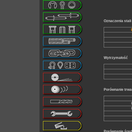
Oznaczenia stal
Wytrzymałość
Porównanie trwał
Porównanie śred